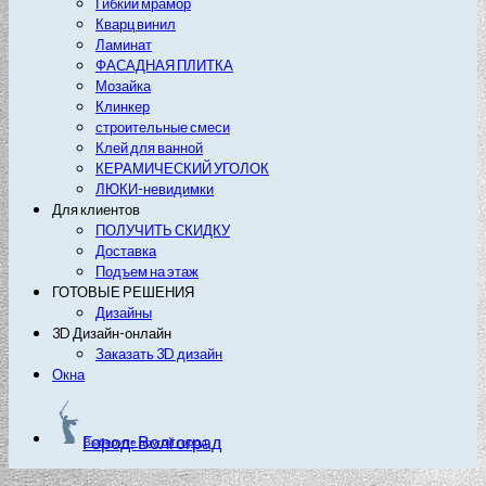
Гибкий мрамор
Кварц винил
Ламинат
ФАСАДНАЯ ПЛИТКА
Мозайка
Клинкер
строительные смеси
Клей для ванной
КЕРАМИЧЕСКИЙ УГОЛОК
ЛЮКИ-невидимки
Для клиентов
ПОЛУЧИТЬ СКИДКУ
Доставка
Подъем на этаж
ГОТОВЫЕ РЕШЕНИЯ
Дизайны
3D Дизайн-онлайн
Заказать 3D дизайн
Окна
Город: Волгоград
Выберите другой город