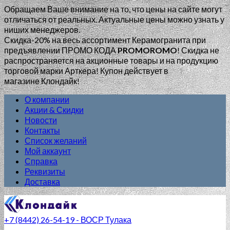
Обращаем Ваше внимание на то, что цены на сайте могут
отличаться от реальных. Актуальные цены можно узнать у
ниших менеджеров.
Скидка-20% на весь ассортимент Керамогранита при
предъявлении ПРОМО КОДА
PROMOROMO
!
Скидка не
распространяется на акционные товары и на продукцию
торговой марки Арткера! Купон действует в
магазине Клондайк!
О компании
Акции & Скидки
Новости
Контакты
Список желаний
Мой аккаунт
Справка
Реквизиты
Доставка
+7 (8442) 26-54-19 - ВОСР Тулака