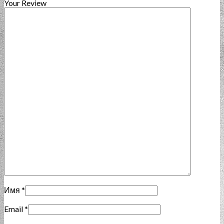
Your Review
Имя
*
Email
*