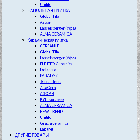
Unitile
НАПОЛЬНАЯ ПЛИТКА
Global Tile
Азори
Lasselsberger (Уфа)
ALMA CERAMICA
Керамическая плитка
CERSANIT
Global Tile
Lasselsberger (Уфа)
ELETTO Ceramica
Delacora
PARADYZ
Тянь-Шань
AltaCera
АЗОРИ
КУБ Керамик
ALMA CERAMICA
NEW TREND
Unitile
Gracia ceramica
Laparet
ДРУГИЕ ТОВАРЫ