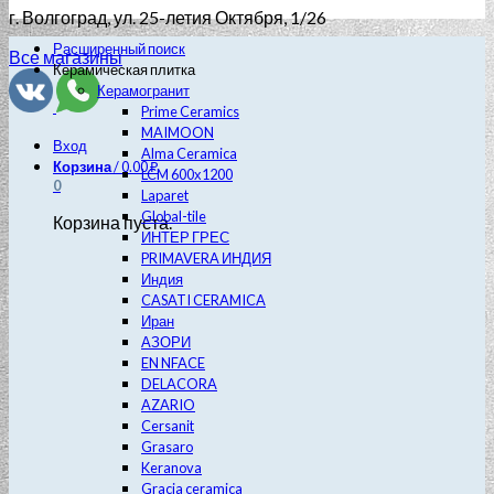
г. Волгоград
, ул. 25-летия Октября, 1/26
Расширенный поиск
Все магазины
Керамическая плитка
Керамогранит
Prime Ceramics
MAIMOON
Вход
Alma Ceramica
Корзина
/
0.00
₽
LCM 600х1200
0
Laparet
Global-tile
Корзина пуста.
ИНТЕР ГРЕС
PRIMAVERA ИНДИЯ
Индия
CASATI CERAMICA
Иран
АЗОРИ
EN NFACE
DELACORA
AZARIO
Cersanit
Grasaro
Keranova
Gracia ceramica