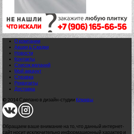
О компании
Акции & Скидки
Новости
Контакты
Список желаний
Нет в наличии
Мой аккаунт
Справка
AGAT
Реквизиты
Доставка
AGAT BLUE 42.0*42.0
© 2014 Сделано в дизайн-студии
Клюквы
1 346.00
₽
Добавить в список желаний
Нет в наличии
Обращаем ваше внимание на то, что данный интернет-
Mei
сайт носит исключительно информационный характер и