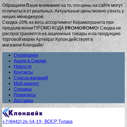
Обращаем Ваше внимание на то, что цены на сайте могут
отличаться от реальных. Актуальные цены можно узнать у
ниших менеджеров.
Скидка-20% на весь ассортимент Керамогранита при
предъявлении ПРОМО КОДА
PROMOROMO
!
Скидка не
распространяется на акционные товары и на продукцию
торговой марки Арткера! Купон действует в
магазине Клондайк!
О компании
Акции & Скидки
Новости
Контакты
Список желаний
Мой аккаунт
Справка
Реквизиты
Доставка
+7 (8442) 26-54-19 - ВОСР Тулака