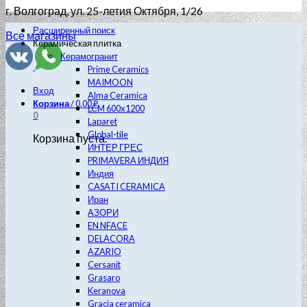
г. Волгоград
, ул. 25-летия Октября, 1/26
Расширенный поиск
Все магазины
Керамическая плитка
Керамогранит
Prime Ceramics
MAIMOON
Вход
Alma Ceramica
Корзина
/
0.00
₽
LCM 600х1200
0
Laparet
Global-tile
Корзина пуста.
ИНТЕР ГРЕС
PRIMAVERA ИНДИЯ
Индия
CASATI CERAMICA
Иран
АЗОРИ
EN NFACE
DELACORA
AZARIO
Cersanit
Grasaro
Keranova
Gracia ceramica