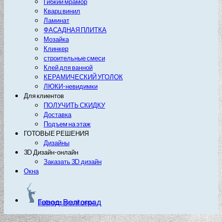
Гибкий мрамор
Кварц винил
Ламинат
ФАСАДНАЯ ПЛИТКА
Мозайка
Клинкер
строительные смеси
Клей для ванной
КЕРАМИЧЕСКИЙ УГОЛОК
ЛЮКИ-невидимки
Для клиентов
ПОЛУЧИТЬ СКИДКУ
Доставка
Подъем на этаж
ГОТОВЫЕ РЕШЕНИЯ
Дизайны
3D Дизайн-онлайн
Заказать 3D дизайн
Окна
Город: Волгоград
Выберите другой город