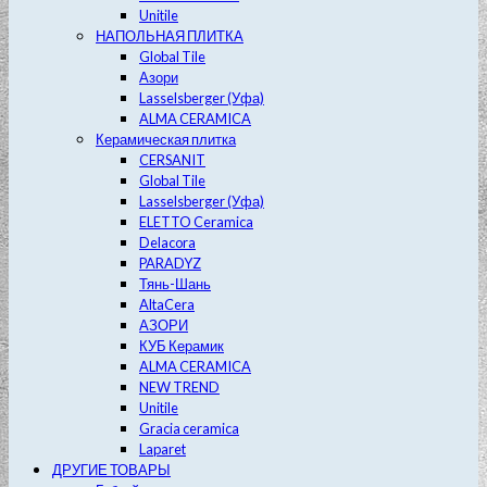
Unitile
НАПОЛЬНАЯ ПЛИТКА
Global Tile
Азори
Lasselsberger (Уфа)
ALMA CERAMICA
Керамическая плитка
CERSANIT
Global Tile
Lasselsberger (Уфа)
ELETTO Ceramica
Delacora
PARADYZ
Тянь-Шань
AltaCera
АЗОРИ
КУБ Керамик
ALMA CERAMICA
NEW TREND
Unitile
Gracia ceramica
Laparet
ДРУГИЕ ТОВАРЫ