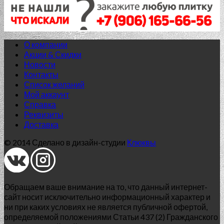
О компании
Акции & Скидки
Новости
Контакты
Список желаний
Мой аккаунт
Справка
Реквизиты
Доставка
© 2014 Сделано в дизайн-студии
Клюквы
Нет в наличии
Обращаем ваше внимание на то, что данный интернет-
AGAT
сайт носит исключительно информационный характер и
ни при каких условиях не является публичной офертой,
AGAT BLUE 42.0*42.0
определяемой положениями Статьи 437 (2) Гражданского