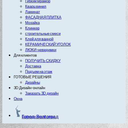
Гибкий мрамор
Кварц винил
Ламинат
ФАСАДНАЯ ПЛИТКА
Мозайка
Клинкер
строительные смеси
Клей для ванной
КЕРАМИЧЕСКИЙ УГОЛОК
ЛЮКИ-невидимки
Для клиентов
ПОЛУЧИТЬ СКИДКУ
Доставка
Подъем на этаж
ГОТОВЫЕ РЕШЕНИЯ
Дизайны
3D Дизайн-онлайн
Заказать 3D дизайн
Окна
Город: Волгоград
Выберите другой город