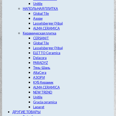
Unitile
НАПОЛЬНАЯ ПЛИТКА
Global Tile
Азори
Lasselsberger (Уфа)
ALMA CERAMICA
Керамическая плитка
CERSANIT
Global Tile
Lasselsberger (Уфа)
ELETTO Ceramica
Delacora
PARADYZ
Тянь-Шань
AltaCera
АЗОРИ
КУБ Керамик
ALMA CERAMICA
NEW TREND
Unitile
Gracia ceramica
Laparet
ДРУГИЕ ТОВАРЫ