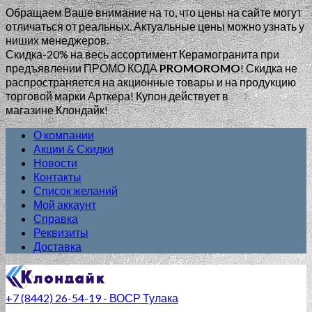
Обращаем Ваше внимание на то, что цены на сайте могут
отличаться от реальных. Актуальные цены можно узнать у
ниших менеджеров.
Скидка-20% на весь ассортимент Керамогранита при
предъявлении ПРОМО КОДА
PROMOROMO
!
Скидка не
распространяется на акционные товары и на продукцию
торговой марки Арткера! Купон действует в
магазине Клондайк!
О компании
Акции & Скидки
Новости
Контакты
Список желаний
Мой аккаунт
Справка
Реквизиты
Доставка
+7 (8442) 26-54-19 - ВОСР Тулака