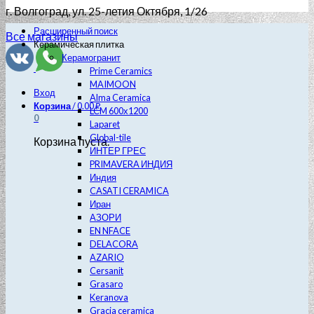
г. Волгоград
, ул. 25-летия Октября, 1/26
Расширенный поиск
Все магазины
Керамическая плитка
Керамогранит
Prime Ceramics
MAIMOON
Вход
Alma Ceramica
Корзина
/
0.00
₽
LCM 600х1200
0
Laparet
Global-tile
Корзина пуста.
ИНТЕР ГРЕС
PRIMAVERA ИНДИЯ
Индия
CASATI CERAMICA
Иран
АЗОРИ
EN NFACE
DELACORA
AZARIO
Cersanit
Grasaro
Keranova
Gracia ceramica