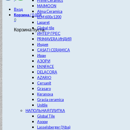
Prime Ceramics
MAIMOON
Вход
Alma Ceramica
Корзина
/
0.00
₽
LCM 600х1200
0
Laparet
Global-tile
Корзина пуста.
ИНТЕР ГРЕС
PRIMAVERA ИНДИЯ
Индия
CASATI CERAMICA
Иран
АЗОРИ
EN NFACE
DELACORA
AZARIO
Cersanit
Grasaro
Keranova
Gracia ceramica
Unitile
НАПОЛЬНАЯ ПЛИТКА
Global Tile
Азори
Lasselsberger (Уфа)