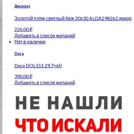
Дисконт
Золотой пляж светлый беж 20х30 ALDA298262 декор
226.00
₽
Добавить в список желаний
Нет в наличии
Dora
Dora DOL151 29.7×60
390.00
₽
Добавить в список желаний
Нет в наличии
Alma Ceramica дисконт
Nika TWU11NIK004 200×600 рельеф
919.00
₽
Добавить в список желаний