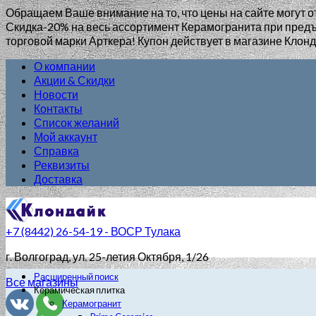
Обращаем Ваше внимание на то, что цены на сайте могут о
Скидка-20% на весь ассортимент Керамогранита при пр
торговой марки Арткера! Купон действует в магазине Клонд
О компании
Акции & Скидки
Новости
Контакты
Список желаний
Мой аккаунт
Справка
Реквизиты
Доставка
+7 (8442) 26-54-19 - ВОСР Тулака
г. Волгоград
, ул. 25-летия Октября, 1/26
Расширенный поиск
Все магазины
Керамическая плитка
Керамогранит