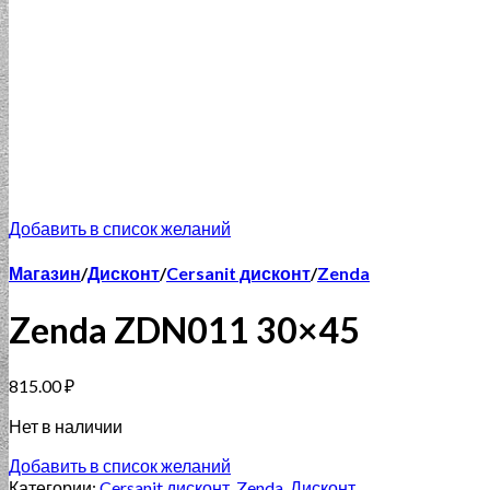
Добавить в список желаний
Магазин
/
Дисконт
/
Cersanit дисконт
/
Zenda
Zenda ZDN011 30×45
815.00
₽
Нет в наличии
Добавить в список желаний
Категории:
Cersanit дисконт
,
Zenda
,
Дисконт