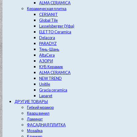
ALMA CERAMICA
Керамическая плитка
CERSANIT
Global Tile
Lasselsberger (Уфа)
ELETTO Ceramica
Delacora
PARADYZ
Тянь-Шань
AltaCera
АЗОРИ
КУБ Керамик
ALMA CERAMICA
NEW TREND
Unitile
Gracia ceramica
Laparet
ДРУГИЕ ТОВАРЫ
Гибкий мрамор
Кварц винил
Ламинат
ФАСАДНАЯ ПЛИТКА
Мозайка
Клинкер