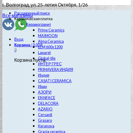
г. Волгоград
, ул. 25-летия Октября, 1/26
Расширенный поиск
Все магазины
Керамическая плитка
Керамогранит
Prime Ceramics
MAIMOON
Вход
Alma Ceramica
Корзина
/
0.00
₽
LCM 600х1200
0
Laparet
Global-tile
Корзина пуста.
ИНТЕР ГРЕС
PRIMAVERA ИНДИЯ
Индия
CASATI CERAMICA
Иран
АЗОРИ
EN NFACE
DELACORA
AZARIO
Cersanit
Grasaro
Keranova
Gracia ceramica