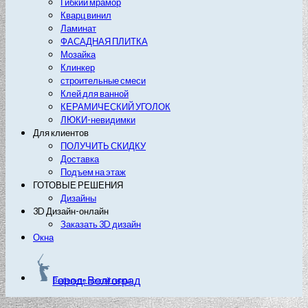
Гибкий мрамор
Кварц винил
Ламинат
ФАСАДНАЯ ПЛИТКА
Мозайка
Клинкер
строительные смеси
Клей для ванной
КЕРАМИЧЕСКИЙ УГОЛОК
ЛЮКИ-невидимки
Для клиентов
ПОЛУЧИТЬ СКИДКУ
Доставка
Подъем на этаж
ГОТОВЫЕ РЕШЕНИЯ
Дизайны
3D Дизайн-онлайн
Заказать 3D дизайн
Окна
Город: Волгоград
Выберите другой город