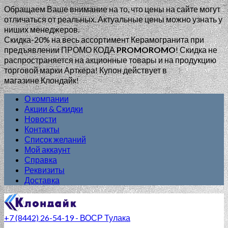
Обращаем Ваше внимание на то, что цены на сайте могут
отличаться от реальных. Актуальные цены можно узнать у
ниших менеджеров.
Скидка-20% на весь ассортимент Керамогранита при
предъявлении ПРОМО КОДА
PROMOROMO
!
Скидка не
распространяется на акционные товары и на продукцию
торговой марки Арткера! Купон действует в
магазине Клондайк!
О компании
Акции & Скидки
Новости
Контакты
Список желаний
Мой аккаунт
Справка
Реквизиты
Доставка
+7 (8442) 26-54-19 - ВОСР Тулака