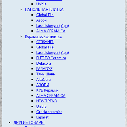
Unitile
НАПОЛЬНАЯ ПЛИТКА
Global Tile
Азори
Lasselsberger (Уфа)
ALMA CERAMICA
Керамическая плитка
CERSANIT
Global Tile
Lasselsberger (Уфа)
ELETTO Ceramica
Delacora
PARADYZ
Тянь-Шань
AltaCera
АЗОРИ
КУБ Керамик
ALMA CERAMICA
NEW TREND
Unitile
Gracia ceramica
Laparet
ДРУГИЕ ТОВАРЫ