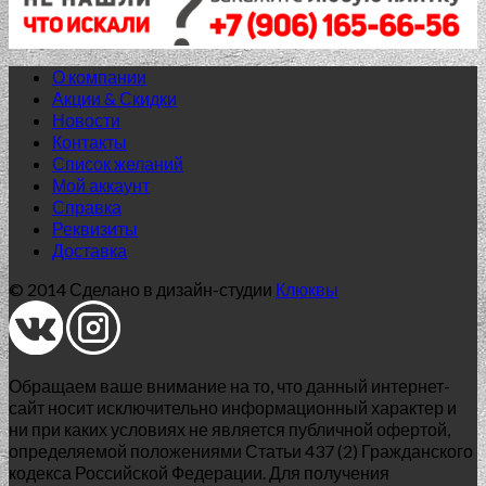
О компании
Акции & Скидки
Новости
Контакты
Список желаний
Нет в наличии
Мой аккаунт
Справка
60x60 (SR) структурированный
Реквизиты
Доставка
G-154/SR/600x600x10
© 2014 Сделано в дизайн-студии
Клюквы
1 005.00
₽
Добавить в список желаний
Обращаем ваше внимание на то, что данный интернет-
сайт носит исключительно информационный характер и
ни при каких условиях не является публичной офертой,
определяемой положениями Статьи 437 (2) Гражданского
кодекса Российской Федерации. Для получения