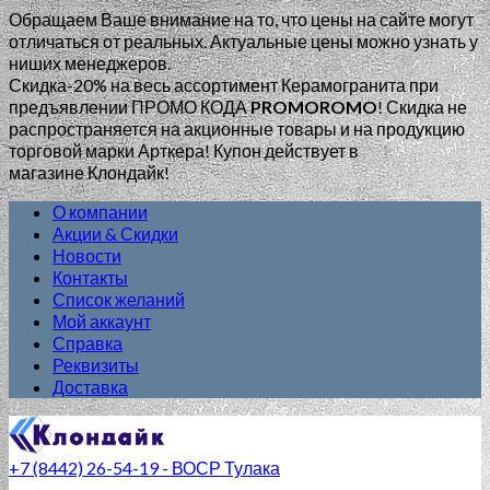
Обращаем Ваше внимание на то, что цены на сайте могут
отличаться от реальных. Актуальные цены можно узнать у
ниших менеджеров.
Скидка-20% на весь ассортимент Керамогранита при
предъявлении ПРОМО КОДА
PROMOROMO
!
Скидка не
распространяется на акционные товары и на продукцию
торговой марки Арткера! Купон действует в
магазине Клондайк!
О компании
Акции & Скидки
Новости
Контакты
Список желаний
Мой аккаунт
Справка
Реквизиты
Доставка
+7 (8442) 26-54-19 - ВОСР Тулака