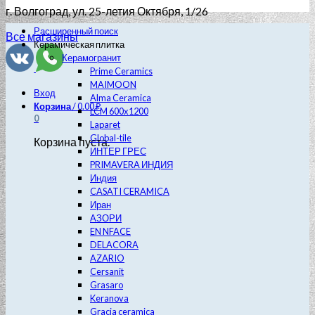
г. Волгоград
, ул. 25-летия Октября, 1/26
Расширенный поиск
Все магазины
Керамическая плитка
Керамогранит
Prime Ceramics
MAIMOON
Вход
Alma Ceramica
Корзина
/
0.00
₽
LCM 600х1200
0
Laparet
Global-tile
Корзина пуста.
ИНТЕР ГРЕС
PRIMAVERA ИНДИЯ
Индия
CASATI CERAMICA
Иран
АЗОРИ
EN NFACE
DELACORA
AZARIO
Cersanit
Grasaro
Keranova
Gracia ceramica