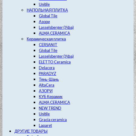
Unitile
НАПОЛЬНАЯ ПЛИТКА
Global Tile
Азори
Lasselsberger (Уфа)
ALMA CERAMICA
Керамическая плитка
CERSANIT
Global Tile
Lasselsberger (Уфа)
ELETTO Ceramica
Delacora
PARADYZ
Тянь-Шань
AltaCera
АЗОРИ
КУБ Керамик
ALMA CERAMICA
NEW TREND
Unitile
Gracia ceramica
Laparet
ДРУГИЕ ТОВАРЫ