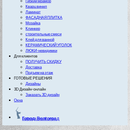
Гибкий мрамор
Кварц винил
Ламинат
ФАСАДНАЯ ПЛИТКА
Мозайка
Клинкер
строительные смеси
Клей для ванной
КЕРАМИЧЕСКИЙ УГОЛОК
ЛЮКИ-невидимки
Для клиентов
ПОЛУЧИТЬ СКИДКУ
Доставка
Подъем на этаж
ГОТОВЫЕ РЕШЕНИЯ
Дизайны
3D Дизайн-онлайн
Заказать 3D дизайн
Окна
Город: Волгоград
Выберите другой город