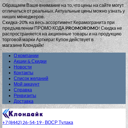
Обращаем Ваше внимание на то, что цены на сайте могут
отличаться от реальных. Актуальные цены можно узнать у
ниших менеджеров.
Скидка-20% на весь ассортимент Керамогранита при
предъявлении ПРОМО КОДА
PROMOROMO
!
Скидка не
распространяется на акционные товары и на продукцию
торговой марки Арткера! Купон действует в
магазине Клондайк!
О компании
Акции & Скидки
Новости
Контакты
Список желаний
Мой аккаунт
Справка
Реквизиты
Доставка
+7 (8442) 26-54-19 - ВОСР Тулака