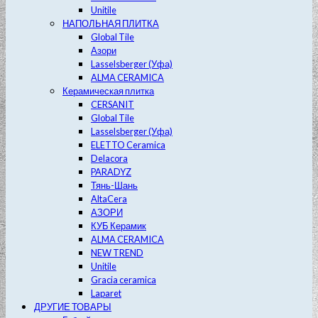
Unitile
НАПОЛЬНАЯ ПЛИТКА
Global Tile
Азори
Lasselsberger (Уфа)
ALMA CERAMICA
Керамическая плитка
CERSANIT
Global Tile
Lasselsberger (Уфа)
ELETTO Ceramica
Delacora
PARADYZ
Тянь-Шань
AltaCera
АЗОРИ
КУБ Керамик
ALMA CERAMICA
NEW TREND
Unitile
Gracia ceramica
Laparet
ДРУГИЕ ТОВАРЫ