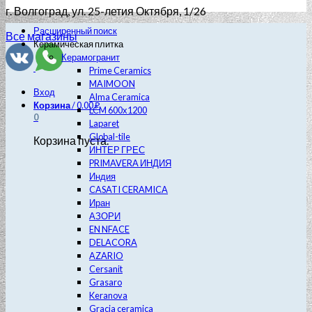
г. Волгоград
, ул. 25-летия Октября, 1/26
Расширенный поиск
Все магазины
Керамическая плитка
Керамогранит
Prime Ceramics
MAIMOON
Вход
Alma Ceramica
Корзина
/
0.00
₽
LCM 600х1200
0
Laparet
Global-tile
Корзина пуста.
ИНТЕР ГРЕС
PRIMAVERA ИНДИЯ
Индия
CASATI CERAMICA
Иран
АЗОРИ
EN NFACE
DELACORA
AZARIO
Cersanit
Grasaro
Keranova
Gracia ceramica