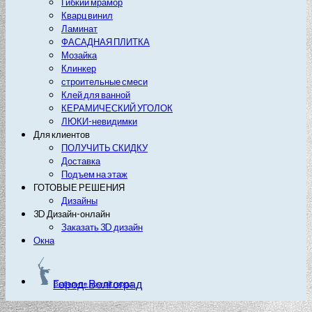
Гибкий мрамор
Кварц винил
Ламинат
ФАСАДНАЯ ПЛИТКА
Мозайка
Клинкер
строительные смеси
Клей для ванной
КЕРАМИЧЕСКИЙ УГОЛОК
ЛЮКИ-невидимки
Для клиентов
ПОЛУЧИТЬ СКИДКУ
Доставка
Подъем на этаж
ГОТОВЫЕ РЕШЕНИЯ
Дизайны
3D Дизайн-онлайн
Заказать 3D дизайн
Окна
Город: Волгоград
Выберите другой город