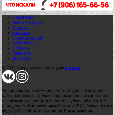
О компании
Акции & Скидки
Новости
Контакты
Список желаний
Нет в наличии
Мой аккаунт
Справка
60x60 (SR) структурированный
Реквизиты
Доставка
G-157/SR/600x600x10
© 2014 Сделано в дизайн-студии
Клюквы
1 138.00
₽
Добавить в список желаний
Обращаем ваше внимание на то, что данный интернет-
сайт носит исключительно информационный характер и
ни при каких условиях не является публичной офертой,
определяемой положениями Статьи 437 (2) Гражданского
кодекса Российской Федерации. Для получения