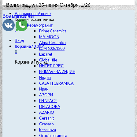
г. Волгоград
, ул. 25-летия Октября, 1/26
Расширенный поиск
Все магазины
Керамическая плитка
Керамогранит
Prime Ceramics
MAIMOON
Вход
Alma Ceramica
Корзина
/
0.00
₽
LCM 600х1200
0
Laparet
Global-tile
Корзина пуста.
ИНТЕР ГРЕС
PRIMAVERA ИНДИЯ
Индия
CASATI CERAMICA
Иран
АЗОРИ
EN NFACE
DELACORA
AZARIO
Cersanit
Grasaro
Keranova
Gracia ceramica