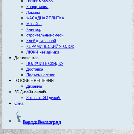
Гибкий мрамор
Кварц винил
Ламинат
ФАСАДНАЯ ПЛИТКА
Мозайка
Клинкер
строительные смеси
Клей для ванной
КЕРАМИЧЕСКИЙ УГОЛОК
ЛЮКИ-невидимки
Для клиентов
ПОЛУЧИТЬ СКИДКУ
Доставка
Подъем на этаж
ГОТОВЫЕ РЕШЕНИЯ
Дизайны
3D Дизайн-онлайн
Заказать 3D дизайн
Окна
Город: Волгоград
Выберите другой город