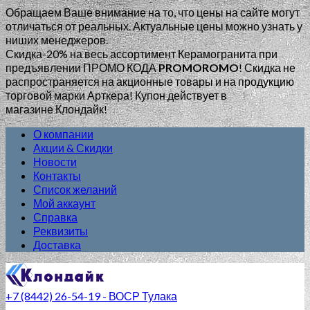
Обращаем Ваше внимание на то, что цены на сайте могут
отличаться от реальных. Актуальные цены можно узнать у
ниших менеджеров.
Скидка-20% на весь ассортимент Керамогранита при
предъявлении ПРОМО КОДА
PROMOROMO
!
Скидка не
распространяется на акционные товары и на продукцию
торговой марки Арткера! Купон действует в
магазине Клондайк!
О компании
Акции & Скидки
Новости
Контакты
Список желаний
Мой аккаунт
Справка
Реквизиты
Доставка
+7 (8442) 26-54-19 - ВОСР Тулака