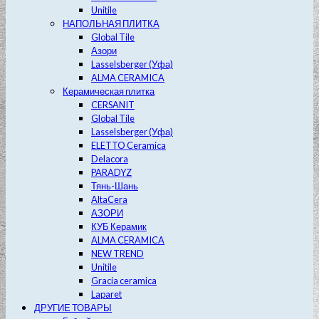
Unitile
НАПОЛЬНАЯ ПЛИТКА
Global Tile
Азори
Lasselsberger (Уфа)
ALMA CERAMICA
Керамическая плитка
CERSANIT
Global Tile
Lasselsberger (Уфа)
ELETTO Ceramica
Delacora
PARADYZ
Тянь-Шань
AltaCera
АЗОРИ
КУБ Керамик
ALMA CERAMICA
NEW TREND
Unitile
Gracia ceramica
Laparet
ДРУГИЕ ТОВАРЫ