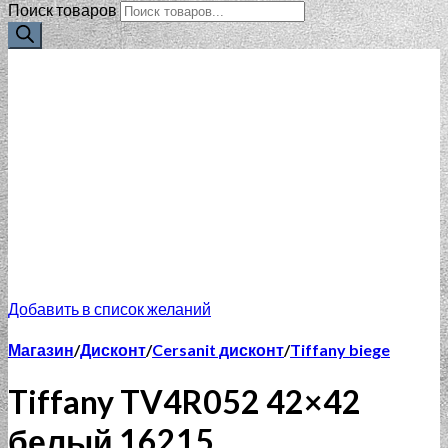
Поиск товаров
Добавить в список желаний
Магазин
/
Дисконт
/
Cersanit дисконт
/
Tiffany biege
Tiffany TV4R052 42×42
белый 16215