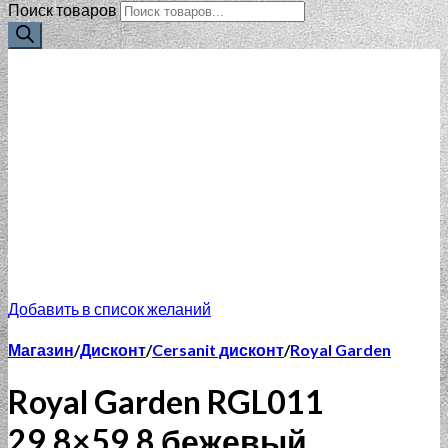
Поиск товаров
Добавить в список желаний
Магазин
/
Дисконт
/
Cersanit дисконт
/
Royal Garden
Royal Garden RGL011
29.8×59.8 бежевый