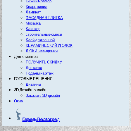
Гибкий мрамор
Кварц винил
Ламинат
ФАСАДНАЯ ПЛИТКА
Мозайка
Клинкер
строительные смеси
Клей для ванной
КЕРАМИЧЕСКИЙ УГОЛОК
ЛЮКИ-невидимки
Для клиентов
ПОЛУЧИТЬ СКИДКУ
Доставка
Подъем на этаж
ГОТОВЫЕ РЕШЕНИЯ
Дизайны
3D Дизайн-онлайн
Заказать 3D дизайн
Окна
Город: Волгоград
Выберите другой город