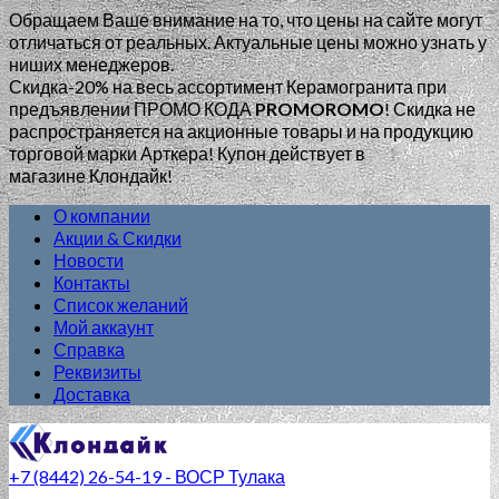
Обращаем Ваше внимание на то, что цены на сайте могут
отличаться от реальных. Актуальные цены можно узнать у
ниших менеджеров.
Скидка-20% на весь ассортимент Керамогранита при
предъявлении ПРОМО КОДА
PROMOROMO
!
Скидка не
распространяется на акционные товары и на продукцию
торговой марки Арткера! Купон действует в
магазине Клондайк!
О компании
Акции & Скидки
Новости
Контакты
Список желаний
Мой аккаунт
Справка
Реквизиты
Доставка
+7 (8442) 26-54-19 - ВОСР Тулака