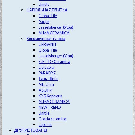
Unitile
НАПОЛЬНАЯ ПЛИТКА
Global Tile
Азори
Lasselsberger (Уфа)
ALMA CERAMICA
Керамическая плитка
CERSANIT
Global Tile
Lasselsberger (Уфа)
ELETTO Ceramica
Delacora
PARADYZ
Тянь-Шань
AltaCera
АЗОРИ
КУБ Керамик
ALMA CERAMICA
NEW TREND
Unitile
Gracia ceramica
Laparet
ДРУГИЕ ТОВАРЫ