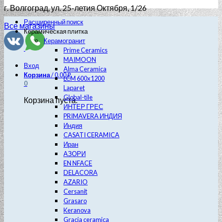
г. Волгоград
, ул. 25-летия Октября, 1/26
Расширенный поиск
Все магазины
Керамическая плитка
Керамогранит
Prime Ceramics
MAIMOON
Вход
Alma Ceramica
Корзина
/
0.00
₽
LCM 600х1200
0
Laparet
Global-tile
Корзина пуста.
ИНТЕР ГРЕС
PRIMAVERA ИНДИЯ
Индия
CASATI CERAMICA
Иран
АЗОРИ
EN NFACE
DELACORA
AZARIO
Cersanit
Grasaro
Keranova
Gracia ceramica