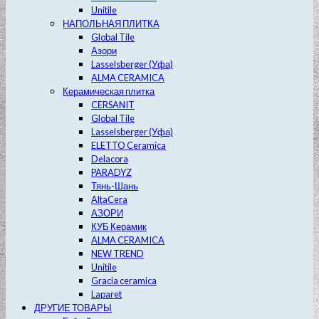
Unitile
НАПОЛЬНАЯ ПЛИТКА
Global Tile
Азори
Lasselsberger (Уфа)
ALMA CERAMICA
Керамическая плитка
CERSANIT
Global Tile
Lasselsberger (Уфа)
ELETTO Ceramica
Delacora
PARADYZ
Тянь-Шань
AltaCera
АЗОРИ
КУБ Керамик
ALMA CERAMICA
NEW TREND
Unitile
Gracia ceramica
Laparet
ДРУГИЕ ТОВАРЫ