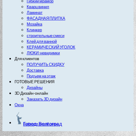
Гибкий мрамор
Кварц винил
Ламинат
ФАСАДНАЯ ПЛИТКА
Мозайка
Клинкер
строительные смеси
Клей для ванной
КЕРАМИЧЕСКИЙ УГОЛОК
ЛЮКИ-невидимки
Для клиентов
ПОЛУЧИТЬ СКИДКУ
Доставка
Подъем на этаж
ГОТОВЫЕ РЕШЕНИЯ
Дизайны
3D Дизайн-онлайн
Заказать 3D дизайн
Окна
Город: Волгоград
Выберите другой город