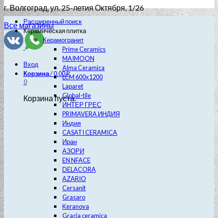
г. Волгоград
, ул. 25-летия Октября, 1/26
Расширенный поиск
Все магазины
Керамическая плитка
Керамогранит
Prime Ceramics
MAIMOON
Вход
Alma Ceramica
Корзина
/
0.00
₽
LCM 600х1200
0
Laparet
Global-tile
Корзина пуста.
ИНТЕР ГРЕС
PRIMAVERA ИНДИЯ
Индия
CASATI CERAMICA
Иран
АЗОРИ
EN NFACE
DELACORA
AZARIO
Cersanit
Grasaro
Keranova
Gracia ceramica