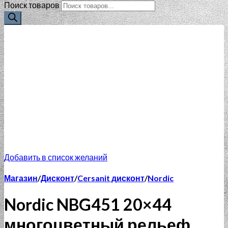
Поиск товаров
Добавить в список желаний
Магазин
/
Дисконт
/
Cersanit дисконт
/
Nordic
Nordic NBG451 20×44
многоцветный рельеф