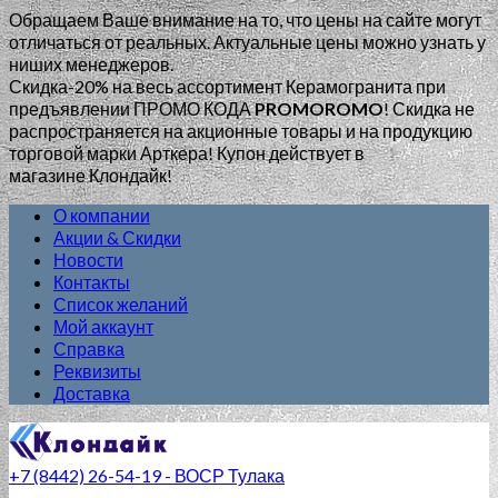
Обращаем Ваше внимание на то, что цены на сайте могут
отличаться от реальных. Актуальные цены можно узнать у
ниших менеджеров.
Скидка-20% на весь ассортимент Керамогранита при
предъявлении ПРОМО КОДА
PROMOROMO
!
Скидка не
распространяется на акционные товары и на продукцию
торговой марки Арткера! Купон действует в
магазине Клондайк!
О компании
Акции & Скидки
Новости
Контакты
Список желаний
Мой аккаунт
Справка
Реквизиты
Доставка
+7 (8442) 26-54-19 - ВОСР Тулака