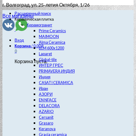
г. Волгоград
, ул. 25-летия Октября, 1/26
Расширенный поиск
Все магазины
Керамическая плитка
Керамогранит
Prime Ceramics
MAIMOON
Вход
Alma Ceramica
Корзина
/
0.00
₽
LCM 600х1200
0
Laparet
Global-tile
Корзина пуста.
ИНТЕР ГРЕС
PRIMAVERA ИНДИЯ
Индия
CASATI CERAMICA
Иран
АЗОРИ
EN NFACE
DELACORA
AZARIO
Cersanit
Grasaro
Keranova
Gracia ceramica