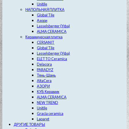
Unitile
НАПОЛЬНАЯ ПЛИТКА
Global Tile
Азори
Lasselsberger (Уфа)
ALMA CERAMICA
Керамическая плитка
CERSANIT
Global Tile
Lasselsberger (Уфа)
ELETTO Ceramica
Delacora
PARADYZ
Тянь-Шань
AltaCera
АЗОРИ
КУБ Керамик
ALMA CERAMICA
NEW TREND
Unitile
Gracia ceramica
Laparet
ДРУГИЕ ТОВАРЫ