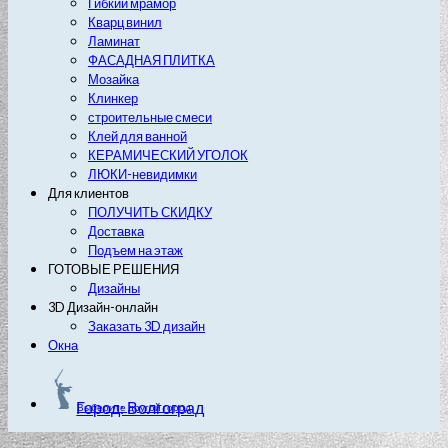
Гибкий мрамор
Кварц винил
Ламинат
ФАСАДНАЯ ПЛИТКА
Мозайка
Клинкер
строительные смеси
Клей для ванной
КЕРАМИЧЕСКИЙ УГОЛОК
ЛЮКИ-невидимки
Для клиентов
ПОЛУЧИТЬ СКИДКУ
Доставка
Подъем на этаж
ГОТОВЫЕ РЕШЕНИЯ
Дизайны
3D Дизайн-онлайн
Заказать 3D дизайн
Окна
Город: Волгоград
Выберите другой город