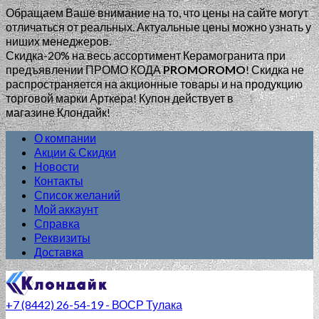
Обращаем Ваше внимание на то, что цены на сайте могут
отличаться от реальных. Актуальные цены можно узнать у
ниших менеджеров.
Скидка-20% на весь ассортимент Керамогранита при
предъявлении ПРОМО КОДА
PROMOROMO
!
Скидка не
распространяется на акционные товары и на продукцию
торговой марки Арткера! Купон действует в
магазине Клондайк!
О компании
Акции & Скидки
Новости
Контакты
Список желаний
Мой аккаунт
Справка
Реквизиты
Доставка
+7 (8442) 26-54-19 - ВОСР Тулака