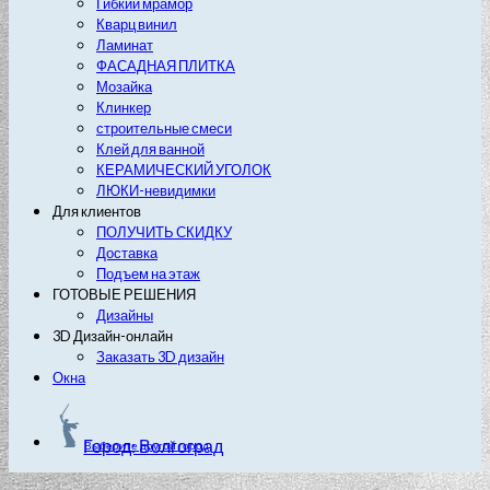
Гибкий мрамор
Кварц винил
Ламинат
ФАСАДНАЯ ПЛИТКА
Мозайка
Клинкер
строительные смеси
Клей для ванной
КЕРАМИЧЕСКИЙ УГОЛОК
ЛЮКИ-невидимки
Для клиентов
ПОЛУЧИТЬ СКИДКУ
Доставка
Подъем на этаж
ГОТОВЫЕ РЕШЕНИЯ
Дизайны
3D Дизайн-онлайн
Заказать 3D дизайн
Окна
Город: Волгоград
Выберите другой город