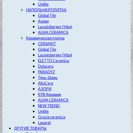
Unitile
НАПОЛЬНАЯ ПЛИТКА
Global Tile
Азори
Lasselsberger (Уфа)
ALMA CERAMICA
Керамическая плитка
CERSANIT
Global Tile
Lasselsberger (Уфа)
ELETTO Ceramica
Delacora
PARADYZ
Тянь-Шань
AltaCera
АЗОРИ
КУБ Керамик
ALMA CERAMICA
NEW TREND
Unitile
Gracia ceramica
Laparet
ДРУГИЕ ТОВАРЫ