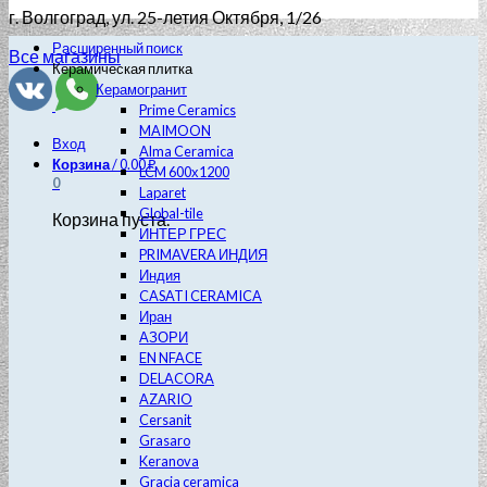
г. Волгоград
, ул. 25-летия Октября, 1/26
Расширенный поиск
Все магазины
Керамическая плитка
Керамогранит
Prime Ceramics
MAIMOON
Вход
Alma Ceramica
Корзина
/
0.00
₽
LCM 600х1200
0
Laparet
Global-tile
Корзина пуста.
ИНТЕР ГРЕС
PRIMAVERA ИНДИЯ
Индия
CASATI CERAMICA
Иран
АЗОРИ
EN NFACE
DELACORA
AZARIO
Cersanit
Grasaro
Keranova
Gracia ceramica