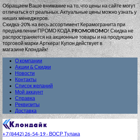
Обращаем Ваше внимание на то, что цены на сайте могут
отличаться от реальных. Актуальные цены можно узнать у
ниших менеджеров.
Скидка-20% на весь ассортимент Керамогранита при
предъявлении ПРОМО КОДА
PROMOROMO
!
Скидка не
распространяется на акционные товары и на продукцию
торговой марки Арткера! Купон действует в
магазине Клондайк!
О компании
Акции & Скидки
Новости
Контакты
Список желаний
Мой аккаунт
Справка
Реквизиты
Доставка
+7 (8442) 26-54-19 - ВОСР Тулака