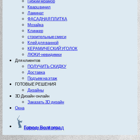
Гибкий мрамор
Кварц винил
Ламинат
ФАСАДНАЯ ПЛИТКА
Мозайка
Клинкер
строительные смеси
Клей для ванной
КЕРАМИЧЕСКИЙ УГОЛОК
ЛЮКИ-невидимки
Для клиентов
ПОЛУЧИТЬ СКИДКУ
Доставка
Подъем на этаж
ГОТОВЫЕ РЕШЕНИЯ
Дизайны
3D Дизайн-онлайн
Заказать 3D дизайн
Окна
Город: Волгоград
Выберите другой город