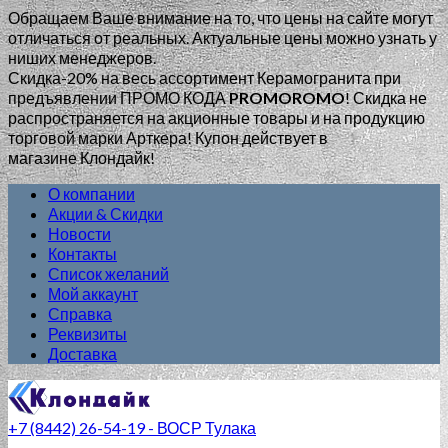
Обращаем Ваше внимание на то, что цены на сайте могут
отличаться от реальных. Актуальные цены можно узнать у
ниших менеджеров.
Скидка-20% на весь ассортимент Керамогранита при
предъявлении ПРОМО КОДА
PROMOROMO
!
Скидка не
распространяется на акционные товары и на продукцию
торговой марки Арткера! Купон действует в
магазине Клондайк!
О компании
Акции & Скидки
Новости
Контакты
Список желаний
Мой аккаунт
Справка
Реквизиты
Доставка
+7 (8442) 26-54-19 - ВОСР Тулака