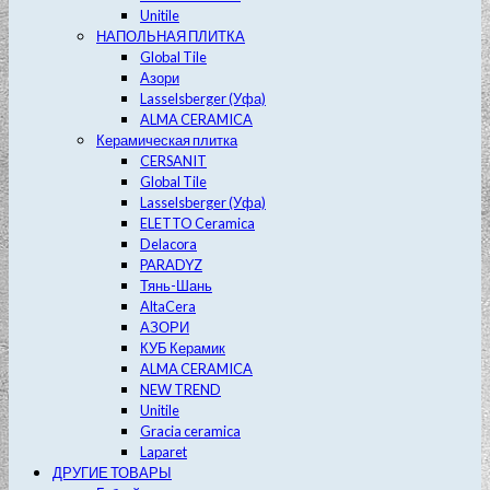
Unitile
НАПОЛЬНАЯ ПЛИТКА
Global Tile
Азори
Lasselsberger (Уфа)
ALMA CERAMICA
Керамическая плитка
CERSANIT
Global Tile
Lasselsberger (Уфа)
ELETTO Ceramica
Delacora
PARADYZ
Тянь-Шань
AltaCera
АЗОРИ
КУБ Керамик
ALMA CERAMICA
NEW TREND
Unitile
Gracia ceramica
Laparet
ДРУГИЕ ТОВАРЫ