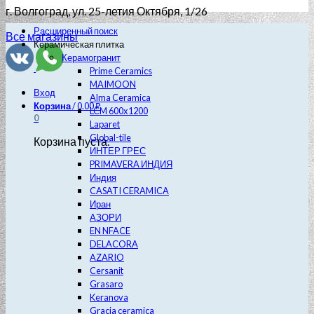
г. Волгоград
, ул. 25-летия Октября, 1/26
Расширенный поиск
Все магазины
Керамическая плитка
Керамогранит
Prime Ceramics
MAIMOON
Вход
Alma Ceramica
Корзина
/
0.00
₽
LCM 600х1200
0
Laparet
Global-tile
Корзина пуста.
ИНТЕР ГРЕС
PRIMAVERA ИНДИЯ
Индия
CASATI CERAMICA
Иран
АЗОРИ
EN NFACE
DELACORA
AZARIO
Cersanit
Grasaro
Keranova
Gracia ceramica