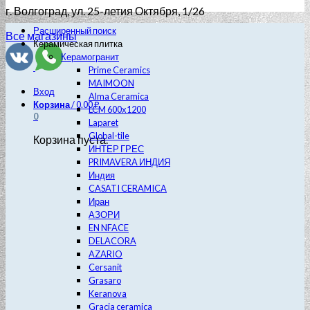
г. Волгоград
, ул. 25-летия Октября, 1/26
Расширенный поиск
Все магазины
Керамическая плитка
Керамогранит
Prime Ceramics
MAIMOON
Вход
Alma Ceramica
Корзина
/
0.00
₽
LCM 600х1200
0
Laparet
Global-tile
Корзина пуста.
ИНТЕР ГРЕС
PRIMAVERA ИНДИЯ
Индия
CASATI CERAMICA
Иран
АЗОРИ
EN NFACE
DELACORA
AZARIO
Cersanit
Grasaro
Keranova
Gracia ceramica