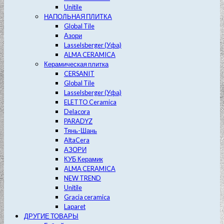
Unitile
НАПОЛЬНАЯ ПЛИТКА
Global Tile
Азори
Lasselsberger (Уфа)
ALMA CERAMICA
Керамическая плитка
CERSANIT
Global Tile
Lasselsberger (Уфа)
ELETTO Ceramica
Delacora
PARADYZ
Тянь-Шань
AltaCera
АЗОРИ
КУБ Керамик
ALMA CERAMICA
NEW TREND
Unitile
Gracia ceramica
Laparet
ДРУГИЕ ТОВАРЫ