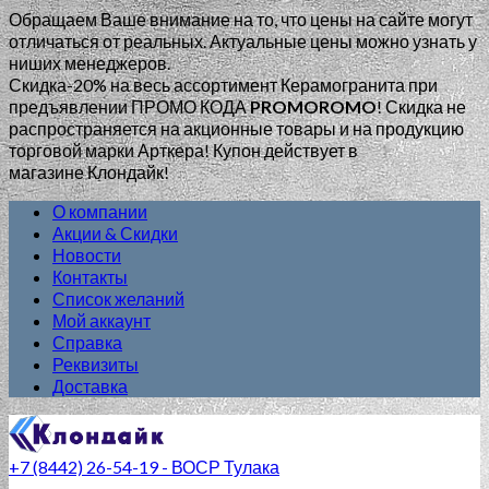
Обращаем Ваше внимание на то, что цены на сайте могут
отличаться от реальных. Актуальные цены можно узнать у
ниших менеджеров.
Скидка-20% на весь ассортимент Керамогранита при
предъявлении ПРОМО КОДА
PROMOROMO
!
Скидка не
распространяется на акционные товары и на продукцию
торговой марки Арткера! Купон действует в
магазине Клондайк!
О компании
Акции & Скидки
Новости
Контакты
Список желаний
Мой аккаунт
Справка
Реквизиты
Доставка
+7 (8442) 26-54-19 - ВОСР Тулака