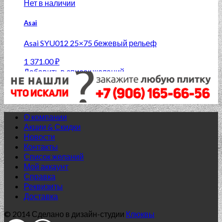
Нет в наличии
Asai
Asai SYU012 25×75 бежевый рельеф
1 371.00
₽
Добавить в список желаний
О компании
Акции & Скидки
Новости
Контакты
Список желаний
Мой аккаунт
Справка
Реквизиты
Доставка
© 2014 Сделано в дизайн-студии
Клюквы