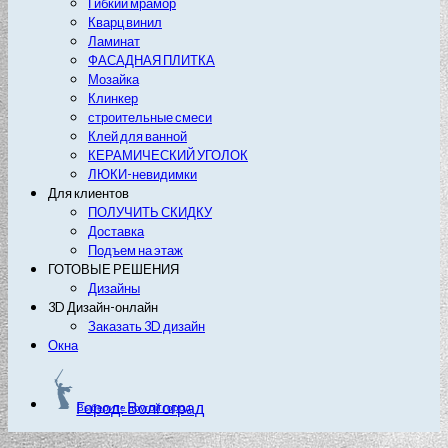
Гибкий мрамор
Кварц винил
Ламинат
ФАСАДНАЯ ПЛИТКА
Мозайка
Клинкер
строительные смеси
Клей для ванной
КЕРАМИЧЕСКИЙ УГОЛОК
ЛЮКИ-невидимки
Для клиентов
ПОЛУЧИТЬ СКИДКУ
Доставка
Подъем на этаж
ГОТОВЫЕ РЕШЕНИЯ
Дизайны
3D Дизайн-онлайн
Заказать 3D дизайн
Окна
Город: Волгоград
Выберите другой город