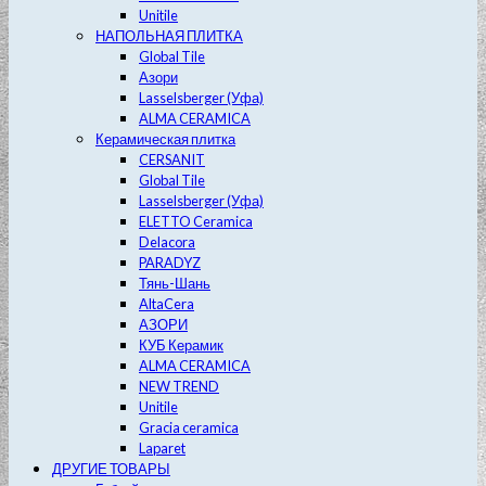
Unitile
НАПОЛЬНАЯ ПЛИТКА
Global Tile
Азори
Lasselsberger (Уфа)
ALMA CERAMICA
Керамическая плитка
CERSANIT
Global Tile
Lasselsberger (Уфа)
ELETTO Ceramica
Delacora
PARADYZ
Тянь-Шань
AltaCera
АЗОРИ
КУБ Керамик
ALMA CERAMICA
NEW TREND
Unitile
Gracia ceramica
Laparet
ДРУГИЕ ТОВАРЫ