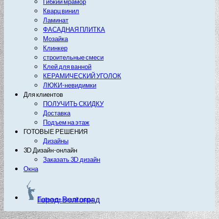
Гибкий мрамор
Кварц винил
Ламинат
ФАСАДНАЯ ПЛИТКА
Мозайка
Клинкер
строительные смеси
Клей для ванной
КЕРАМИЧЕСКИЙ УГОЛОК
ЛЮКИ-невидимки
Для клиентов
ПОЛУЧИТЬ СКИДКУ
Доставка
Подъем на этаж
ГОТОВЫЕ РЕШЕНИЯ
Дизайны
3D Дизайн-онлайн
Заказать 3D дизайн
Окна
Город: Волгоград
Выберите другой город