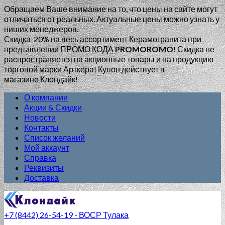
Обращаем Ваше внимание на то, что цены на сайте могут
отличаться от реальных. Актуальные цены можно узнать у
ниших менеджеров.
Скидка-20% на весь ассортимент Керамогранита при
предъявлении ПРОМО КОДА
PROMOROMO
!
Скидка не
распространяется на акционные товары и на продукцию
торговой марки Арткера! Купон действует в
магазине Клондайк!
О компании
Акции & Скидки
Новости
Контакты
Список желаний
Мой аккаунт
Справка
Реквизиты
Доставка
+7 (8442) 26-54-19 - ВОСР Тулака