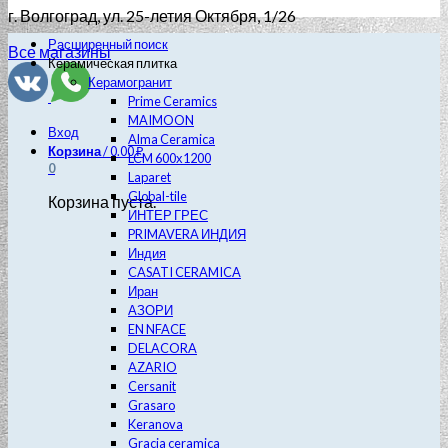
г. Волгоград
, ул. 25-летия Октября, 1/26
Расширенный поиск
Все магазины
Керамическая плитка
Керамогранит
Prime Ceramics
MAIMOON
Вход
Alma Ceramica
Корзина
/
0.00
₽
LCM 600х1200
0
Laparet
Global-tile
Корзина пуста.
ИНТЕР ГРЕС
PRIMAVERA ИНДИЯ
Индия
CASATI CERAMICA
Иран
АЗОРИ
EN NFACE
DELACORA
AZARIO
Cersanit
Grasaro
Keranova
Gracia ceramica