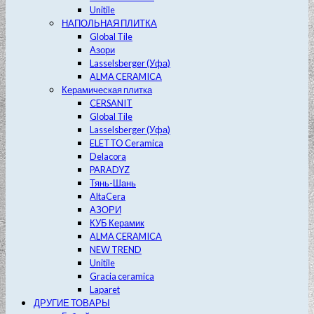
Unitile
НАПОЛЬНАЯ ПЛИТКА
Global Tile
Азори
Lasselsberger (Уфа)
ALMA CERAMICA
Керамическая плитка
CERSANIT
Global Tile
Lasselsberger (Уфа)
ELETTO Ceramica
Delacora
PARADYZ
Тянь-Шань
AltaCera
АЗОРИ
КУБ Керамик
ALMA CERAMICA
NEW TREND
Unitile
Gracia ceramica
Laparet
ДРУГИЕ ТОВАРЫ