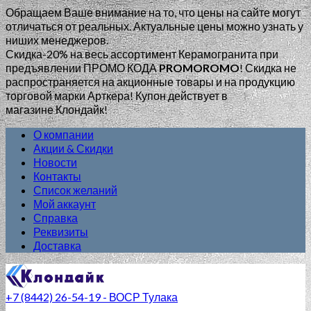
Обращаем Ваше внимание на то, что цены на сайте могут
отличаться от реальных. Актуальные цены можно узнать у
ниших менеджеров.
Скидка-20% на весь ассортимент Керамогранита при
предъявлении ПРОМО КОДА
PROMOROMO
!
Скидка не
распространяется на акционные товары и на продукцию
торговой марки Арткера! Купон действует в
магазине Клондайк!
О компании
Акции & Скидки
Новости
Контакты
Список желаний
Мой аккаунт
Справка
Реквизиты
Доставка
+7 (8442) 26-54-19 - ВОСР Тулака