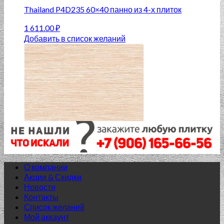
Thailand P4D235 60×40 панно из 4-х плиток
1 611.00
₽
Добавить в список желаний
О компании
Акции & Скидки
Новости
Контакты
Список желаний
Мой аккаунт