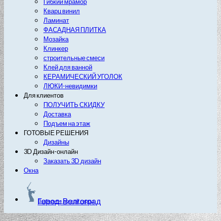
Гибкий мрамор
Кварц винил
Ламинат
ФАСАДНАЯ ПЛИТКА
Мозайка
Клинкер
строительные смеси
Клей для ванной
КЕРАМИЧЕСКИЙ УГОЛОК
ЛЮКИ-невидимки
Для клиентов
ПОЛУЧИТЬ СКИДКУ
Доставка
Подъем на этаж
ГОТОВЫЕ РЕШЕНИЯ
Дизайны
3D Дизайн-онлайн
Заказать 3D дизайн
Окна
Город: Волгоград
Выберите другой город