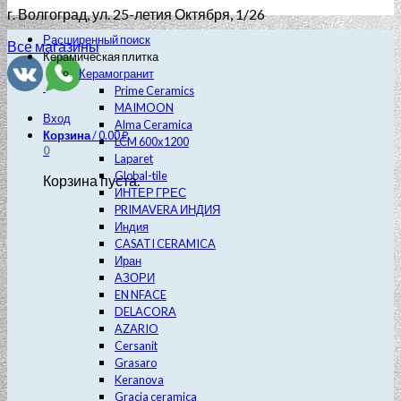
г. Волгоград
, ул. 25-летия Октября, 1/26
Расширенный поиск
Все магазины
Керамическая плитка
Керамогранит
Prime Ceramics
MAIMOON
Вход
Alma Ceramica
Корзина
/
0.00
₽
LCM 600х1200
0
Laparet
Global-tile
Корзина пуста.
ИНТЕР ГРЕС
PRIMAVERA ИНДИЯ
Индия
CASATI CERAMICA
Иран
АЗОРИ
EN NFACE
DELACORA
AZARIO
Cersanit
Grasaro
Keranova
Gracia ceramica