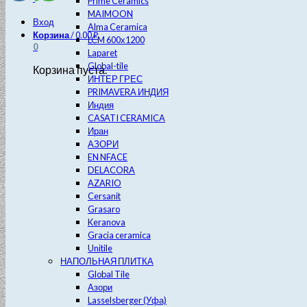
Prime Ceramics
MAIMOON
Вход
Alma Ceramica
Корзина
/
0.00
₽
LCM 600х1200
0
Laparet
Global-tile
Корзина пуста.
ИНТЕР ГРЕС
PRIMAVERA ИНДИЯ
Индия
CASATI CERAMICA
Иран
АЗОРИ
EN NFACE
DELACORA
AZARIO
Cersanit
Grasaro
Keranova
Gracia ceramica
Unitile
НАПОЛЬНАЯ ПЛИТКА
Global Tile
Азори
Lasselsberger (Уфа)