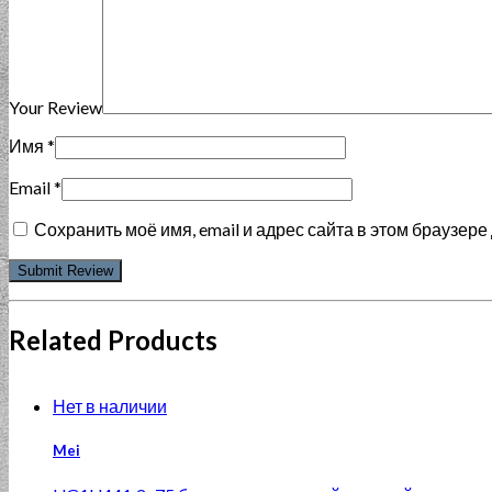
Your Review
Имя
*
Email
*
Сохранить моё имя, email и адрес сайта в этом браузе
Related Products
Нет в наличии
Mei