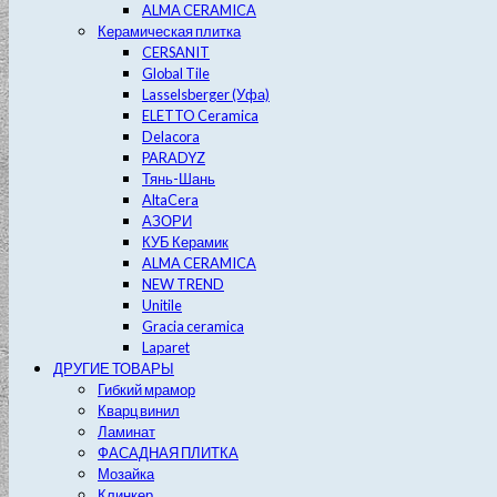
ALMA CERAMICA
Керамическая плитка
CERSANIT
Global Tile
Lasselsberger (Уфа)
ELETTO Ceramica
Delacora
PARADYZ
Тянь-Шань
AltaCera
АЗОРИ
КУБ Керамик
ALMA CERAMICA
NEW TREND
Unitile
Gracia ceramica
Laparet
ДРУГИЕ ТОВАРЫ
Гибкий мрамор
Кварц винил
Ламинат
ФАСАДНАЯ ПЛИТКА
Мозайка
Клинкер