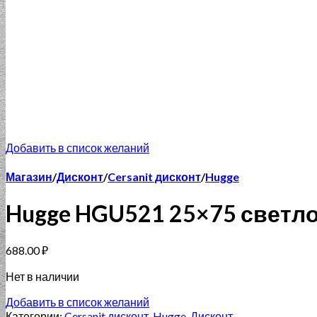
Добавить в список желаний
Магазин
/
Дисконт
/
Cersanit дисконт
/
Hugge
Hugge HGU521 25×75 светл
688.00
₽
Нет в наличии
Добавить в список желаний
Категории:
Cersanit дисконт
,
Hugge
,
Дисконт