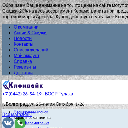
Обращаем Ваше внимание на то, что цены на сайте могут о
Скидка-20% на весь ассортимент Керамогранита при пр
торговой марки Арткера! Купон действует в магазине Клонд
О компании
Акции & Скидки
Новости
Контакты
Список желаний
Мой аккаунт
Справка
Реквизиты
Доставка
+7 (8442) 26-54-19 - ВОСР Тулака
г. Волгоград
, ул. 25-летия Октября, 1/26
Расширенный поиск
Все магазины
Керамическая плитка
Керамогранит