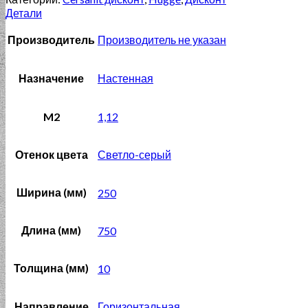
Детали
Производитель
Производитель не указан
Назначение
Настенная
M2
1,12
Отенок цвета
Светло-серый
Ширина (мм)
250
Длина (мм)
750
Толщина (мм)
10
Направление
Горизонтальная