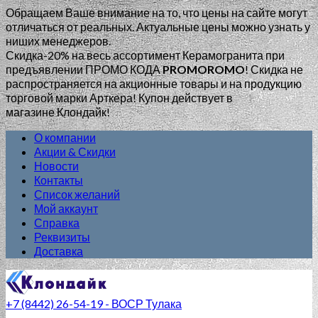
Обращаем Ваше внимание на то, что цены на сайте могут
отличаться от реальных. Актуальные цены можно узнать у
ниших менеджеров.
Скидка-20% на весь ассортимент Керамогранита при
предъявлении ПРОМО КОДА
PROMOROMO
!
Скидка не
распространяется на акционные товары и на продукцию
торговой марки Арткера! Купон действует в
магазине Клондайк!
О компании
Акции & Скидки
Новости
Контакты
Список желаний
Мой аккаунт
Справка
Реквизиты
Доставка
+7 (8442) 26-54-19 - ВОСР Тулака