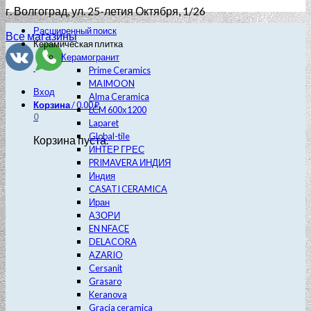
г. Волгоград
, ул. 25-летия Октября, 1/26
Расширенный поиск
Все магазины
Керамическая плитка
Керамогранит
Prime Ceramics
MAIMOON
Вход
Alma Ceramica
Корзина
/
0.00
₽
LCM 600х1200
0
Laparet
Global-tile
Корзина пуста.
ИНТЕР ГРЕС
PRIMAVERA ИНДИЯ
Индия
CASATI CERAMICA
Иран
АЗОРИ
EN NFACE
DELACORA
AZARIO
Cersanit
Grasaro
Keranova
Gracia ceramica