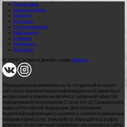
О компании
Акции & Скидки
Новости
Контакты
Список желаний
Мой аккаунт
Справка
Реквизиты
Доставка
© 2014 Сделано в дизайн-студии
Клюквы
Нет в наличии
Обращаем ваше внимание на то, что данный интернет-
AGAT
сайт носит исключительно информационный характер и
ни при каких условиях не является публичной офертой,
AGAT BLUE 42.0*42.0
определяемой положениями Статьи 437 (2) Гражданского
1 346.00
₽
кодекса Российской Федерации. Для получения
подробной информации о наличии и стоимости указанных
Добавить в список желаний
товаров и (или) услуг, пожалуйста, обращайтесь в офис
Нет в наличии
компании по контактным телефонам, указанным на сайте.