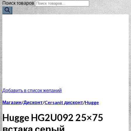
Поиск товаров
Добавить в список желаний
Магазин
/
Дисконт
/
Cersanit дисконт
/
Hugge
Hugge HG2U092 25×75
встака серый