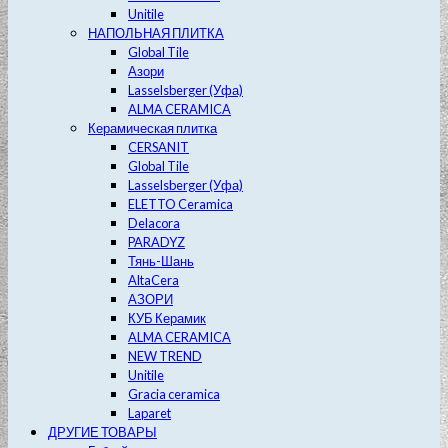
Unitile
НАПОЛЬНАЯ ПЛИТКА
Global Tile
Азори
Lasselsberger (Уфа)
ALMA CERAMICA
Керамическая плитка
CERSANIT
Global Tile
Lasselsberger (Уфа)
ELETTO Ceramica
Delacora
PARADYZ
Тянь-Шань
AltaCera
АЗОРИ
КУБ Керамик
ALMA CERAMICA
NEW TREND
Unitile
Gracia ceramica
Laparet
ДРУГИЕ ТОВАРЫ