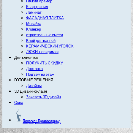
Гибкий мрамор
Кварц винил
Ламинат
ФАСАДНАЯ ПЛИТКА
Мозайка
Клинкер
строительные смеси
Клей для ванной
КЕРАМИЧЕСКИЙ УГОЛОК
ЛЮКИ-невидимки
Для клиентов
ПОЛУЧИТЬ СКИДКУ
Доставка
Подъем на этаж
ГОТОВЫЕ РЕШЕНИЯ
Дизайны
3D Дизайн-онлайн
Заказать 3D дизайн
Окна
Город: Волгоград
Выберите другой город