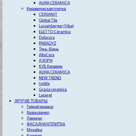
ALMA CERAMICA
Керамическая плитка
CERSANIT
Global Tile
Lasselsberger (Уфа)
ELETTO Ceramica
Delacora
PARADYZ
Тянь-Шань
AltaCera
АЗОРИ
КУБ Керамик
ALMA CERAMICA
NEW TREND
Unitile
Gracia ceramica
Laparet
ДРУГИЕ ТОВАРЫ
Гибкий мрамор
Кварц винил
Ламинат
ФАСАДНАЯ ПЛИТКА
Мозайка
Клинкер