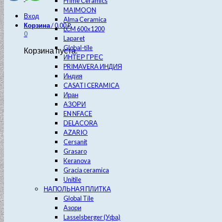
Prime Ceramics
MAIMOON
Вход
Alma Ceramica
Корзина
/
0.00
₽
LCM 600х1200
0
Laparet
Global-tile
Корзина пуста.
ИНТЕР ГРЕС
PRIMAVERA ИНДИЯ
Индия
CASATI CERAMICA
Иран
АЗОРИ
EN NFACE
DELACORA
AZARIO
Cersanit
Grasaro
Keranova
Gracia ceramica
Unitile
НАПОЛЬНАЯ ПЛИТКА
Global Tile
Азори
Lasselsberger (Уфа)