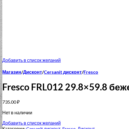
Добавить в список желаний
Магазин
/
Дисконт
/
Cersanit дисконт
/
Fresco
Fresco FRL012 29.8×59.8 б
735.00
₽
Нет в наличии
Добавить в список желаний
Категории:
Cersanit дисконт
,
Fresco
,
Дисконт