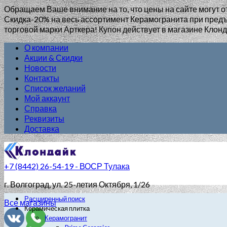
Обращаем Ваше внимание на то, что цены на сайте могут о
Скидка-20% на весь ассортимент Керамогранита при пр
торговой марки Арткера! Купон действует в магазине Клонд
О компании
Акции & Скидки
Новости
Контакты
Список желаний
Мой аккаунт
Справка
Реквизиты
Доставка
+7 (8442) 26-54-19 - ВОСР Тулака
г. Волгоград
, ул. 25-летия Октября, 1/26
Расширенный поиск
Все магазины
Керамическая плитка
Керамогранит