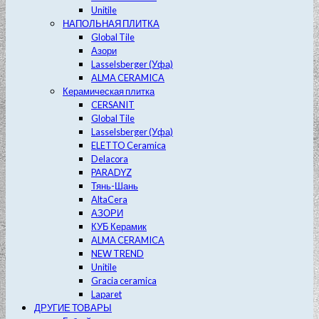
Unitile
НАПОЛЬНАЯ ПЛИТКА
Global Tile
Азори
Lasselsberger (Уфа)
ALMA CERAMICA
Керамическая плитка
CERSANIT
Global Tile
Lasselsberger (Уфа)
ELETTO Ceramica
Delacora
PARADYZ
Тянь-Шань
AltaCera
АЗОРИ
КУБ Керамик
ALMA CERAMICA
NEW TREND
Unitile
Gracia ceramica
Laparet
ДРУГИЕ ТОВАРЫ