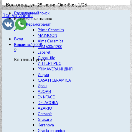
г. Волгоград
, ул. 25-летия Октября, 1/26
Расширенный поиск
Все магазины
Керамическая плитка
Керамогранит
Prime Ceramics
MAIMOON
Вход
Alma Ceramica
Корзина
/
0.00
₽
LCM 600х1200
0
Laparet
Global-tile
Корзина пуста.
ИНТЕР ГРЕС
PRIMAVERA ИНДИЯ
Индия
CASATI CERAMICA
Иран
АЗОРИ
EN NFACE
DELACORA
AZARIO
Cersanit
Grasaro
Keranova
Gracia ceramica