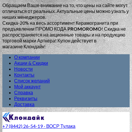
Обращаем Ваше внимание на то, что цены на сайте могут
отличаться от реальных. Актуальные цены можно узнать у
ниших менеджеров.
Скидка-20% на весь ассортимент Керамогранита при
предъявлении ПРОМО КОДА
PROMOROMO
!
Скидка не
распространяется на акционные товары и на продукцию
торговой марки Арткера! Купон действует в
магазине Клондайк!
О компании
Акции & Скидки
Новости
Контакты
Список желаний
Мой аккаунт
Справка
Реквизиты
Доставка
+7 (8442) 26-54-19 - ВОСР Тулака