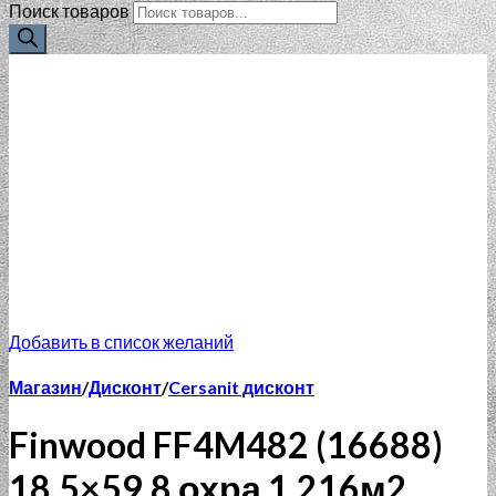
Поиск товаров
Добавить в список желаний
Магазин
/
Дисконт
/
Cersanit дисконт
Finwood FF4M482 (16688)
18.5×59.8 охра 1,216м2