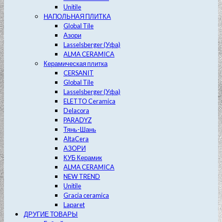
Unitile
НАПОЛЬНАЯ ПЛИТКА
Global Tile
Азори
Lasselsberger (Уфа)
ALMA CERAMICA
Керамическая плитка
CERSANIT
Global Tile
Lasselsberger (Уфа)
ELETTO Ceramica
Delacora
PARADYZ
Тянь-Шань
AltaCera
АЗОРИ
КУБ Керамик
ALMA CERAMICA
NEW TREND
Unitile
Gracia ceramica
Laparet
ДРУГИЕ ТОВАРЫ