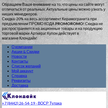
Обращаем Ваше внимание на то, что цены на сайте могут
отличаться от реальных. Актуальные цены можно узнать у
ниших менеджеров.
Скидка-20% на весь ассортимент Керамогранита при
предъявлении ПРОМО КОДА
PROMOROMO
!
Скидка не
распространяется на акционные товары и на продукцию
торговой марки Арткера! Купон действует в
магазине Клондайк!
О компании
Акции & Скидки
Новости
Контакты
Список желаний
Мой аккаунт
Справка
Реквизиты
Доставка
+7 (8442) 26-54-19 - ВОСР Тулака