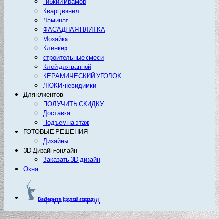
Гибкий мрамор
Кварц винил
Ламинат
ФАСАДНАЯ ПЛИТКА
Мозайка
Клинкер
строительные смеси
Клей для ванной
КЕРАМИЧЕСКИЙ УГОЛОК
ЛЮКИ-невидимки
Для клиентов
ПОЛУЧИТЬ СКИДКУ
Доставка
Подъем на этаж
ГОТОВЫЕ РЕШЕНИЯ
Дизайны
3D Дизайн-онлайн
Заказать 3D дизайн
Окна
Город: Волгоград
Выберите другой город