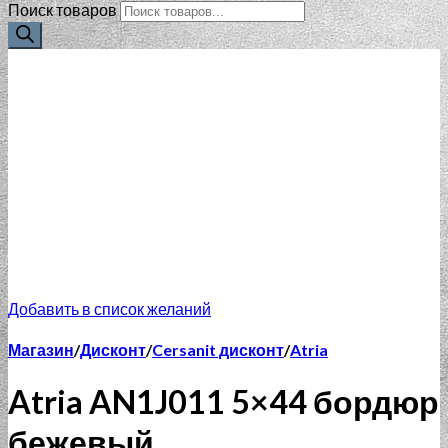
Поиск товаров
Добавить в список желаний
Магазин
/
Дисконт
/
Cersanit дисконт
/
Atria
Atria AN1J011 5×44 бордюр
бежевый