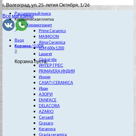
г. Волгоград
, ул. 25-летия Октября, 1/26
Расширенный поиск
Все магазины
Керамическая плитка
Керамогранит
Prime Ceramics
MAIMOON
Вход
Alma Ceramica
Корзина
/
0.00
₽
LCM 600х1200
0
Laparet
Global-tile
Корзина пуста.
ИНТЕР ГРЕС
PRIMAVERA ИНДИЯ
Индия
CASATI CERAMICA
Иран
АЗОРИ
EN NFACE
DELACORA
AZARIO
Cersanit
Grasaro
Keranova
Gracia ceramica