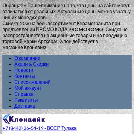
Обращаем Ваше внимание на то, что цены на сайте могут
отличаться от реальных. Актуальные цены можно узнать у
ниших менеджеров.
Скидка-20% на весь ассортимент Керамогранита при
предъявлении ПРОМО КОДА
PROMOROMO
!
Скидка не
распространяется на акционные товары и на продукцию
торговой марки Арткера! Купон действует в
магазине Клондайк!
О компании
Акции & Скидки
Новости
Контакты
Список желаний
Мой аккаунт
Справка
Реквизиты
Доставка
+7 (8442) 26-54-19 - ВОСР Тулака