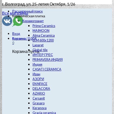
г. Волгоград
, ул. 25-летия Октября, 1/26
Расширенный поиск
Все магазины
Керамическая плитка
Керамогранит
Prime Ceramics
MAIMOON
Вход
Alma Ceramica
Корзина
/
0.00
₽
LCM 600х1200
0
Laparet
Global-tile
Корзина пуста.
ИНТЕР ГРЕС
PRIMAVERA ИНДИЯ
Индия
CASATI CERAMICA
Иран
АЗОРИ
EN NFACE
DELACORA
AZARIO
Cersanit
Grasaro
Keranova
Gracia ceramica