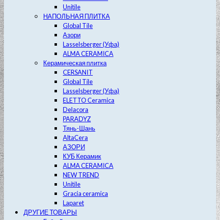
Unitile
НАПОЛЬНАЯ ПЛИТКА
Global Tile
Азори
Lasselsberger (Уфа)
ALMA CERAMICA
Керамическая плитка
CERSANIT
Global Tile
Lasselsberger (Уфа)
ELETTO Ceramica
Delacora
PARADYZ
Тянь-Шань
AltaCera
АЗОРИ
КУБ Керамик
ALMA CERAMICA
NEW TREND
Unitile
Gracia ceramica
Laparet
ДРУГИЕ ТОВАРЫ