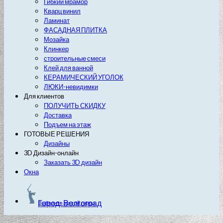
Гибкий мрамор
Кварц винил
Ламинат
ФАСАДНАЯ ПЛИТКА
Мозайка
Клинкер
строительные смеси
Клей для ванной
КЕРАМИЧЕСКИЙ УГОЛОК
ЛЮКИ-невидимки
Для клиентов
ПОЛУЧИТЬ СКИДКУ
Доставка
Подъем на этаж
ГОТОВЫЕ РЕШЕНИЯ
Дизайны
3D Дизайн-онлайн
Заказать 3D дизайн
Окна
Город: Волгоград
Выберите другой город