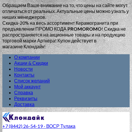
Обращаем Ваше внимание на то, что цены на сайте могут
отличаться от реальных. Актуальные цены можно узнать у
ниших менеджеров.
Скидка-20% на весь ассортимент Керамогранита при
предъявлении ПРОМО КОДА
PROMOROMO
!
Скидка не
распространяется на акционные товары и на продукцию
торговой марки Арткера! Купон действует в
магазине Клондайк!
О компании
Акции & Скидки
Новости
Контакты
Список желаний
Мой аккаунт
Справка
Реквизиты
Доставка
+7 (8442) 26-54-19 - ВОСР Тулака