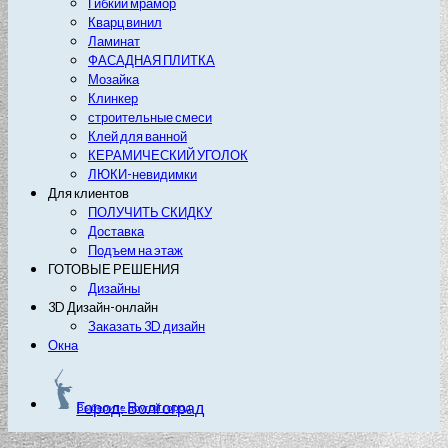
Гибкий мрамор
Кварц винил
Ламинат
ФАСАДНАЯ ПЛИТКА
Мозайка
Клинкер
строительные смеси
Клей для ванной
КЕРАМИЧЕСКИЙ УГОЛОК
ЛЮКИ-невидимки
Для клиентов
ПОЛУЧИТЬ СКИДКУ
Доставка
Подъем на этаж
ГОТОВЫЕ РЕШЕНИЯ
Дизайны
3D Дизайн-онлайн
Заказать 3D дизайн
Окна
Город: Волгоград
Выберите другой город