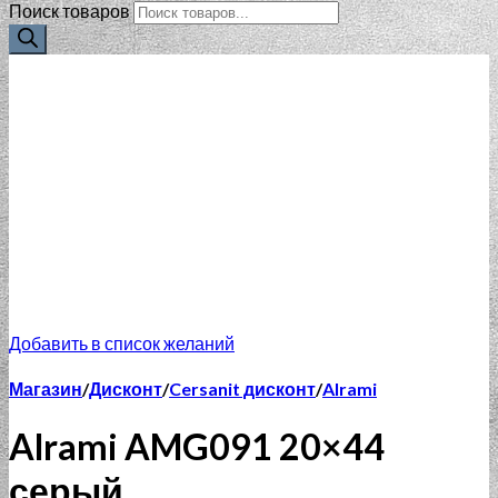
Поиск товаров
Добавить в список желаний
Магазин
/
Дисконт
/
Cersanit дисконт
/
Alrami
Alrami AMG091 20×44
серый