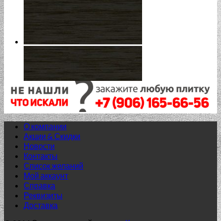
О компании
Акции & Скидки
Новости
Контакты
Список желаний
Нет в наличии
Мой аккаунт
Справка
60x60 (SR) структурированный
Реквизиты
Доставка
G-157/SR/600x600x10