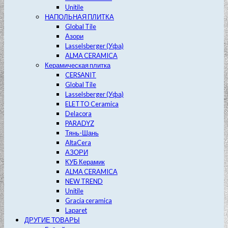
Unitile
НАПОЛЬНАЯ ПЛИТКА
Global Tile
Азори
Lasselsberger (Уфа)
ALMA CERAMICA
Керамическая плитка
CERSANIT
Global Tile
Lasselsberger (Уфа)
ELETTO Ceramica
Delacora
PARADYZ
Тянь-Шань
AltaCera
АЗОРИ
КУБ Керамик
ALMA CERAMICA
NEW TREND
Unitile
Gracia ceramica
Laparet
ДРУГИЕ ТОВАРЫ