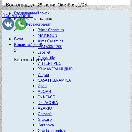
г. Волгоград
, ул. 25-летия Октября, 1/26
Расширенный поиск
Все магазины
Керамическая плитка
Керамогранит
Prime Ceramics
MAIMOON
Вход
Alma Ceramica
Корзина
/
0.00
₽
LCM 600х1200
0
Laparet
Global-tile
Корзина пуста.
ИНТЕР ГРЕС
PRIMAVERA ИНДИЯ
Индия
CASATI CERAMICA
Иран
АЗОРИ
EN NFACE
DELACORA
AZARIO
Cersanit
Grasaro
Keranova
Gracia ceramica