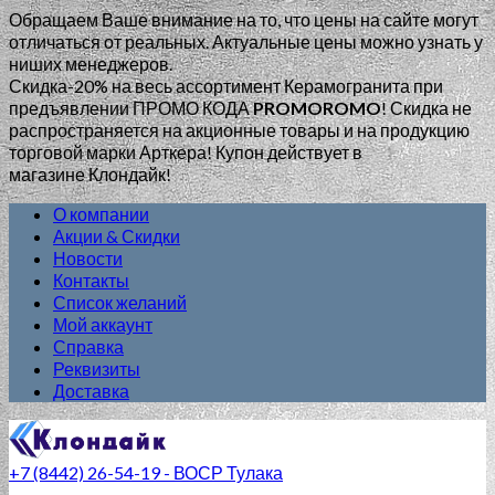
Обращаем Ваше внимание на то, что цены на сайте могут
отличаться от реальных. Актуальные цены можно узнать у
ниших менеджеров.
Скидка-20% на весь ассортимент Керамогранита при
предъявлении ПРОМО КОДА
PROMOROMO
!
Скидка не
распространяется на акционные товары и на продукцию
торговой марки Арткера! Купон действует в
магазине Клондайк!
О компании
Акции & Скидки
Новости
Контакты
Список желаний
Мой аккаунт
Справка
Реквизиты
Доставка
+7 (8442) 26-54-19 - ВОСР Тулака