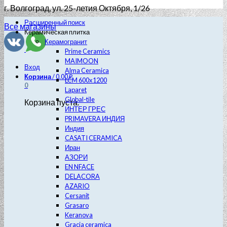
г. Волгоград
, ул. 25-летия Октября, 1/26
Расширенный поиск
Все магазины
Керамическая плитка
Керамогранит
Prime Ceramics
MAIMOON
Вход
Alma Ceramica
Корзина
/
0.00
₽
LCM 600х1200
0
Laparet
Global-tile
Корзина пуста.
ИНТЕР ГРЕС
PRIMAVERA ИНДИЯ
Индия
CASATI CERAMICA
Иран
АЗОРИ
EN NFACE
DELACORA
AZARIO
Cersanit
Grasaro
Keranova
Gracia ceramica