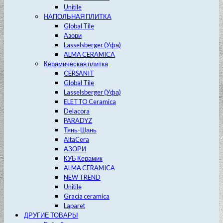
Unitile
НАПОЛЬНАЯ ПЛИТКА
Global Tile
Азори
Lasselsberger (Уфа)
ALMA CERAMICA
Керамическая плитка
CERSANIT
Global Tile
Lasselsberger (Уфа)
ELETTO Ceramica
Delacora
PARADYZ
Тянь-Шань
AltaCera
АЗОРИ
КУБ Керамик
ALMA CERAMICA
NEW TREND
Unitile
Gracia ceramica
Laparet
ДРУГИЕ ТОВАРЫ