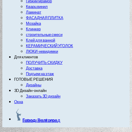
Гибкий мрамор
Кварц винил
Ламинат
ФАСАДНАЯ ПЛИТКА
Мозайка
Клинкер
строительные смеси
Клей для ванной
КЕРАМИЧЕСКИЙ УГОЛОК
ЛЮКИ-невидимки
Для клиентов
ПОЛУЧИТЬ СКИДКУ
Доставка
Подъем на этаж
ГОТОВЫЕ РЕШЕНИЯ
Дизайны
3D Дизайн-онлайн
Заказать 3D дизайн
Окна
Город: Волгоград
Выберите другой город