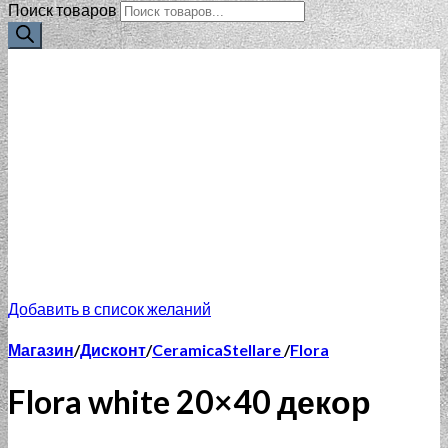
Поиск товаров
Добавить в список желаний
Магазин
/
Дисконт
/
CeramicaStellare
/
Flora
Flora white 20×40 декор