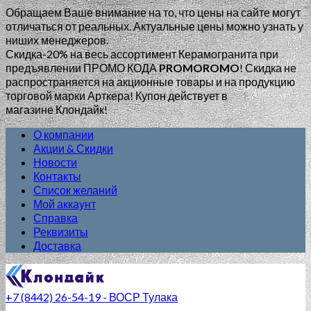
Обращаем Ваше внимание на то, что цены на сайте могут
отличаться от реальных. Актуальные цены можно узнать у
ниших менеджеров.
Скидка-20% на весь ассортимент Керамогранита при
предъявлении ПРОМО КОДА
PROMOROMO
!
Скидка не
распространяется на акционные товары и на продукцию
торговой марки Арткера! Купон действует в
магазине Клондайк!
О компании
Акции & Скидки
Новости
Контакты
Список желаний
Мой аккаунт
Справка
Реквизиты
Доставка
+7 (8442) 26-54-19 - ВОСР Тулака