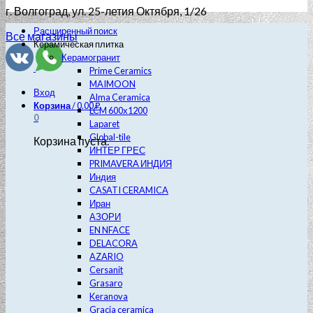
г. Волгоград
, ул. 25-летия Октября, 1/26
Расширенный поиск
Все магазины
Керамическая плитка
Керамогранит
Prime Ceramics
MAIMOON
Вход
Alma Ceramica
Корзина
/
0.00
₽
LCM 600х1200
0
Laparet
Global-tile
Корзина пуста.
ИНТЕР ГРЕС
PRIMAVERA ИНДИЯ
Индия
CASATI CERAMICA
Иран
АЗОРИ
EN NFACE
DELACORA
AZARIO
Cersanit
Grasaro
Keranova
Gracia ceramica