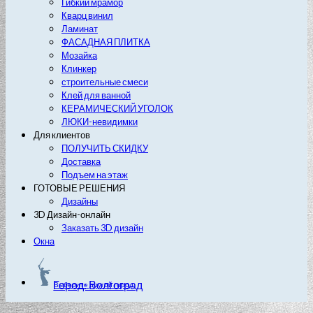
Гибкий мрамор
Кварц винил
Ламинат
ФАСАДНАЯ ПЛИТКА
Мозайка
Клинкер
строительные смеси
Клей для ванной
КЕРАМИЧЕСКИЙ УГОЛОК
ЛЮКИ-невидимки
Для клиентов
ПОЛУЧИТЬ СКИДКУ
Доставка
Подъем на этаж
ГОТОВЫЕ РЕШЕНИЯ
Дизайны
3D Дизайн-онлайн
Заказать 3D дизайн
Окна
Город: Волгоград
Выберите другой город