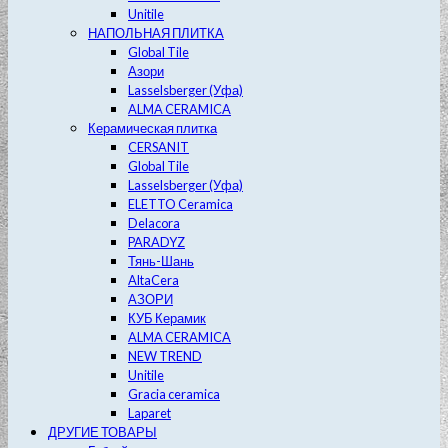
Unitile
НАПОЛЬНАЯ ПЛИТКА
Global Tile
Азори
Lasselsberger (Уфа)
ALMA CERAMICA
Керамическая плитка
CERSANIT
Global Tile
Lasselsberger (Уфа)
ELETTO Ceramica
Delacora
PARADYZ
Тянь-Шань
AltaCera
АЗОРИ
КУБ Керамик
ALMA CERAMICA
NEW TREND
Unitile
Gracia ceramica
Laparet
ДРУГИЕ ТОВАРЫ