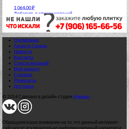
1 064.00
₽
Добавить в список желаний
О компании
Акции & Скидки
Новости
Контакты
Список желаний
Мой аккаунт
Справка
Реквизиты
Доставка
© 2014 Сделано в дизайн-студии
Клюквы
Обращаем ваше внимание на то, что данный интернет-
сайт носит исключительно информационный характер и