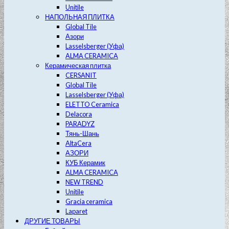
Unitile
НАПОЛЬНАЯ ПЛИТКА
Global Tile
Азори
Lasselsberger (Уфа)
ALMA CERAMICA
Керамическая плитка
CERSANIT
Global Tile
Lasselsberger (Уфа)
ELETTO Ceramica
Delacora
PARADYZ
Тянь-Шань
AltaCera
АЗОРИ
КУБ Керамик
ALMA CERAMICA
NEW TREND
Unitile
Gracia ceramica
Laparet
ДРУГИЕ ТОВАРЫ