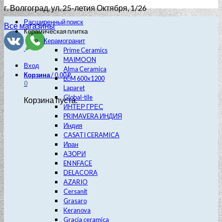
г. Волгоград
, ул. 25-летия Октября, 1/26
Расширенный поиск
Все магазины
Керамическая плитка
Керамогранит
Prime Ceramics
MAIMOON
Вход
Alma Ceramica
Корзина
/
0.00
₽
LCM 600х1200
0
Laparet
Global-tile
Корзина пуста.
ИНТЕР ГРЕС
PRIMAVERA ИНДИЯ
Индия
CASATI CERAMICA
Иран
АЗОРИ
EN NFACE
DELACORA
AZARIO
Cersanit
Grasaro
Keranova
Gracia ceramica