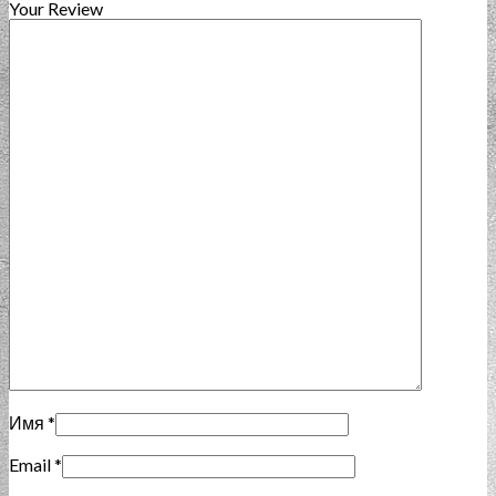
Your Review
Имя
*
Email
*