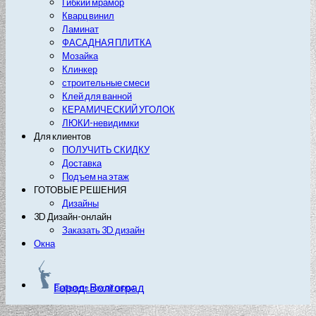
Гибкий мрамор
Кварц винил
Ламинат
ФАСАДНАЯ ПЛИТКА
Мозайка
Клинкер
строительные смеси
Клей для ванной
КЕРАМИЧЕСКИЙ УГОЛОК
ЛЮКИ-невидимки
Для клиентов
ПОЛУЧИТЬ СКИДКУ
Доставка
Подъем на этаж
ГОТОВЫЕ РЕШЕНИЯ
Дизайны
3D Дизайн-онлайн
Заказать 3D дизайн
Окна
Город: Волгоград
Выберите другой город