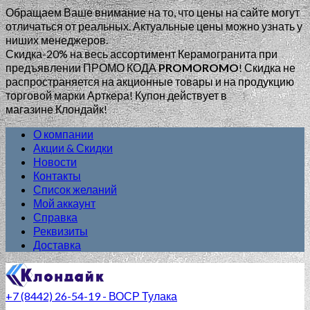
Обращаем Ваше внимание на то, что цены на сайте могут
отличаться от реальных. Актуальные цены можно узнать у
ниших менеджеров.
Скидка-20% на весь ассортимент Керамогранита при
предъявлении ПРОМО КОДА
PROMOROMO
!
Скидка не
распространяется на акционные товары и на продукцию
торговой марки Арткера! Купон действует в
магазине Клондайк!
О компании
Акции & Скидки
Новости
Контакты
Список желаний
Мой аккаунт
Справка
Реквизиты
Доставка
+7 (8442) 26-54-19 - ВОСР Тулака