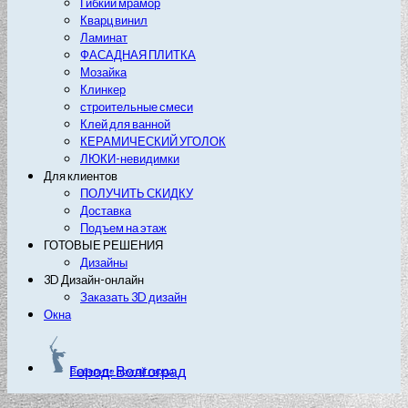
Гибкий мрамор
Кварц винил
Ламинат
ФАСАДНАЯ ПЛИТКА
Мозайка
Клинкер
строительные смеси
Клей для ванной
КЕРАМИЧЕСКИЙ УГОЛОК
ЛЮКИ-невидимки
Для клиентов
ПОЛУЧИТЬ СКИДКУ
Доставка
Подъем на этаж
ГОТОВЫЕ РЕШЕНИЯ
Дизайны
3D Дизайн-онлайн
Заказать 3D дизайн
Окна
Город: Волгоград
Выберите другой город