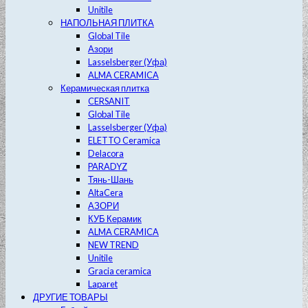
Unitile
НАПОЛЬНАЯ ПЛИТКА
Global Tile
Азори
Lasselsberger (Уфа)
ALMA CERAMICA
Керамическая плитка
CERSANIT
Global Tile
Lasselsberger (Уфа)
ELETTO Ceramica
Delacora
PARADYZ
Тянь-Шань
AltaCera
АЗОРИ
КУБ Керамик
ALMA CERAMICA
NEW TREND
Unitile
Gracia ceramica
Laparet
ДРУГИЕ ТОВАРЫ