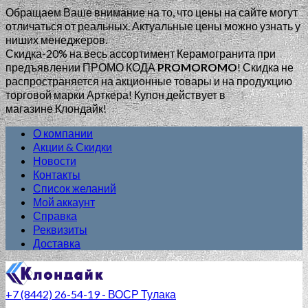
Обращаем Ваше внимание на то, что цены на сайте могут
отличаться от реальных. Актуальные цены можно узнать у
ниших менеджеров.
Скидка-20% на весь ассортимент Керамогранита при
предъявлении ПРОМО КОДА
PROMOROMO
!
Скидка не
распространяется на акционные товары и на продукцию
торговой марки Арткера! Купон действует в
магазине Клондайк!
О компании
Акции & Скидки
Новости
Контакты
Список желаний
Мой аккаунт
Справка
Реквизиты
Доставка
+7 (8442) 26-54-19 - ВОСР Тулака