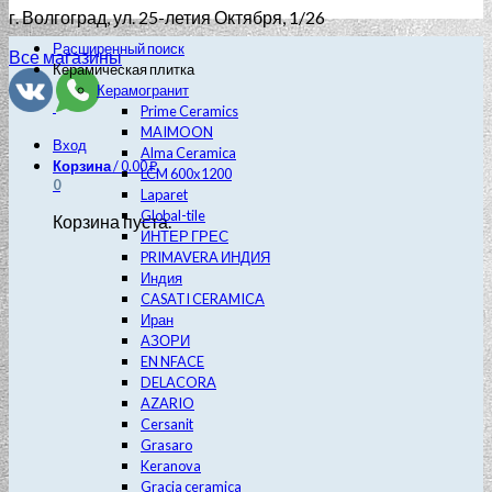
г. Волгоград
, ул. 25-летия Октября, 1/26
Расширенный поиск
Все магазины
Керамическая плитка
Керамогранит
Prime Ceramics
MAIMOON
Вход
Alma Ceramica
Корзина
/
0.00
₽
LCM 600х1200
0
Laparet
Global-tile
Корзина пуста.
ИНТЕР ГРЕС
PRIMAVERA ИНДИЯ
Индия
CASATI CERAMICA
Иран
АЗОРИ
EN NFACE
DELACORA
AZARIO
Cersanit
Grasaro
Keranova
Gracia ceramica