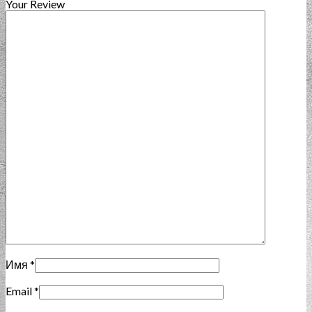
Your Review
Имя
*
Email
*