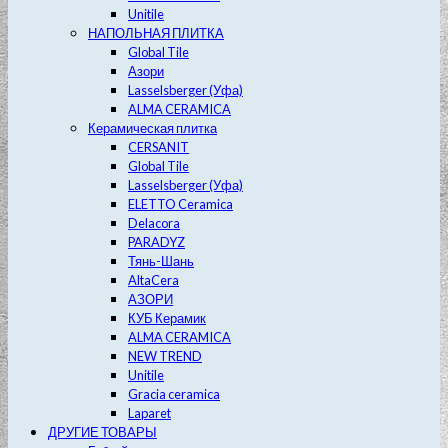
Unitile
НАПОЛЬНАЯ ПЛИТКА
Global Tile
Азори
Lasselsberger (Уфа)
ALMA CERAMICA
Керамическая плитка
CERSANIT
Global Tile
Lasselsberger (Уфа)
ELETTO Ceramica
Delacora
PARADYZ
Тянь-Шань
AltaCera
АЗОРИ
КУБ Керамик
ALMA CERAMICA
NEW TREND
Unitile
Gracia ceramica
Laparet
ДРУГИЕ ТОВАРЫ