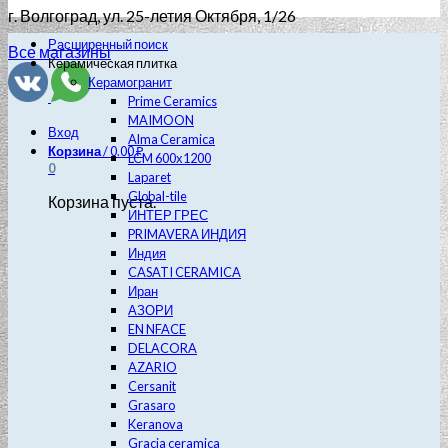
г. Волгоград
, ул. 25-летия Октября, 1/26
Расширенный поиск
Все магазины
Керамическая плитка
Керамогранит
Prime Ceramics
MAIMOON
Вход
Alma Ceramica
Корзина
/
0.00
₽
LCM 600х1200
0
Laparet
Global-tile
Корзина пуста.
ИНТЕР ГРЕС
PRIMAVERA ИНДИЯ
Индия
CASATI CERAMICA
Иран
АЗОРИ
EN NFACE
DELACORA
AZARIO
Cersanit
Grasaro
Keranova
Gracia ceramica