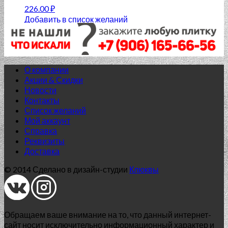
226.00
₽
Добавить в список желаний
О компании
Акции & Скидки
Новости
Контакты
Список желаний
Мой аккаунт
Справка
Реквизиты
Доставка
© 2014 Сделано в дизайн-студии
Клюквы
Обращаем ваше внимание на то, что данный интернет-
сайт носит исключительно информационный характер и