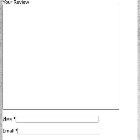
Your Review
Имя
*
Email
*