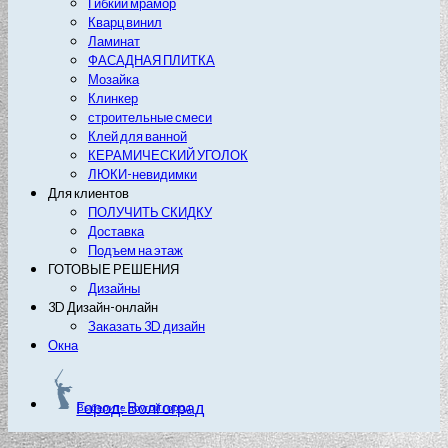
Гибкий мрамор
Кварц винил
Ламинат
ФАСАДНАЯ ПЛИТКА
Мозайка
Клинкер
строительные смеси
Клей для ванной
КЕРАМИЧЕСКИЙ УГОЛОК
ЛЮКИ-невидимки
Для клиентов
ПОЛУЧИТЬ СКИДКУ
Доставка
Подъем на этаж
ГОТОВЫЕ РЕШЕНИЯ
Дизайны
3D Дизайн-онлайн
Заказать 3D дизайн
Окна
Город: Волгоград
Выберите другой город