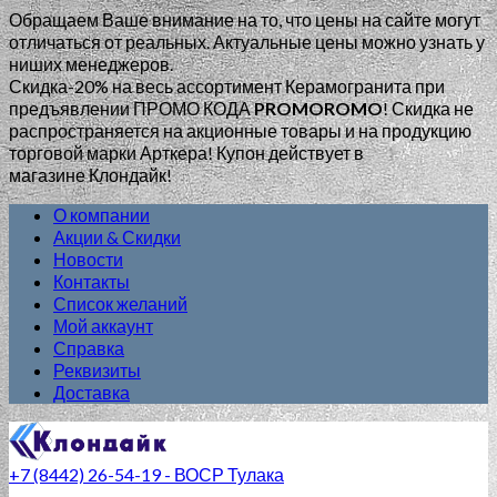
Обращаем Ваше внимание на то, что цены на сайте могут
отличаться от реальных. Актуальные цены можно узнать у
ниших менеджеров.
Скидка-20% на весь ассортимент Керамогранита при
предъявлении ПРОМО КОДА
PROMOROMO
!
Скидка не
распространяется на акционные товары и на продукцию
торговой марки Арткера! Купон действует в
магазине Клондайк!
О компании
Акции & Скидки
Новости
Контакты
Список желаний
Мой аккаунт
Справка
Реквизиты
Доставка
+7 (8442) 26-54-19 - ВОСР Тулака