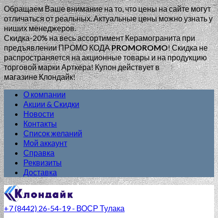
Обращаем Ваше внимание на то, что цены на сайте могут
отличаться от реальных. Актуальные цены можно узнать у
ниших менеджеров.
Скидка-20% на весь ассортимент Керамогранита при
предъявлении ПРОМО КОДА
PROMOROMO
!
Скидка не
распространяется на акционные товары и на продукцию
торговой марки Арткера! Купон действует в
магазине Клондайк!
О компании
Акции & Скидки
Новости
Контакты
Список желаний
Мой аккаунт
Справка
Реквизиты
Доставка
+7 (8442) 26-54-19 - ВОСР Тулака