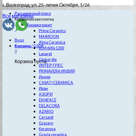
г. Волгоград
, ул. 25-летия Октября, 1/26
Расширенный поиск
Все магазины
Керамическая плитка
Керамогранит
Prime Ceramics
MAIMOON
Вход
Alma Ceramica
Корзина
/
0.00
₽
LCM 600х1200
0
Laparet
Global-tile
Корзина пуста.
ИНТЕР ГРЕС
PRIMAVERA ИНДИЯ
Индия
CASATI CERAMICA
Иран
АЗОРИ
EN NFACE
DELACORA
AZARIO
Cersanit
Grasaro
Keranova
Gracia ceramica