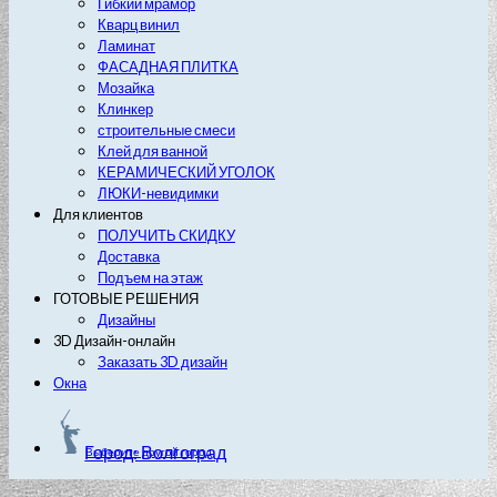
Гибкий мрамор
Кварц винил
Ламинат
ФАСАДНАЯ ПЛИТКА
Мозайка
Клинкер
строительные смеси
Клей для ванной
КЕРАМИЧЕСКИЙ УГОЛОК
ЛЮКИ-невидимки
Для клиентов
ПОЛУЧИТЬ СКИДКУ
Доставка
Подъем на этаж
ГОТОВЫЕ РЕШЕНИЯ
Дизайны
3D Дизайн-онлайн
Заказать 3D дизайн
Окна
Город: Волгоград
Выберите другой город