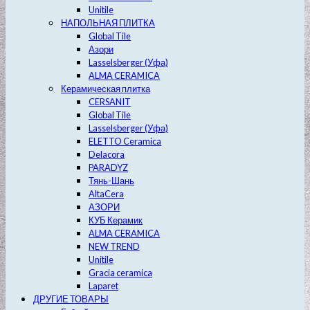
Unitile
НАПОЛЬНАЯ ПЛИТКА
Global Tile
Азори
Lasselsberger (Уфа)
ALMA CERAMICA
Керамическая плитка
CERSANIT
Global Tile
Lasselsberger (Уфа)
ELETTO Ceramica
Delacora
PARADYZ
Тянь-Шань
AltaCera
АЗОРИ
КУБ Керамик
ALMA CERAMICA
NEW TREND
Unitile
Gracia ceramica
Laparet
ДРУГИЕ ТОВАРЫ