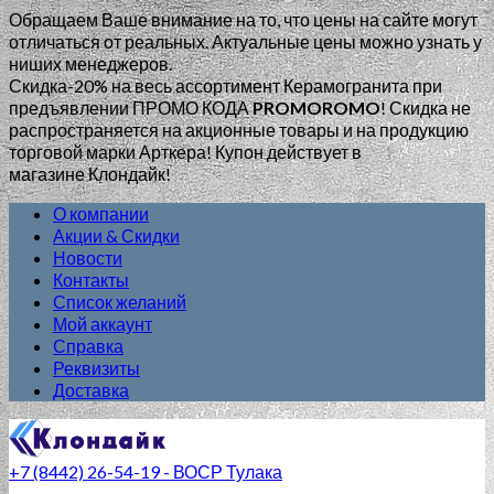
Обращаем Ваше внимание на то, что цены на сайте могут
отличаться от реальных. Актуальные цены можно узнать у
ниших менеджеров.
Скидка-20% на весь ассортимент Керамогранита при
предъявлении ПРОМО КОДА
PROMOROMO
!
Скидка не
распространяется на акционные товары и на продукцию
торговой марки Арткера! Купон действует в
магазине Клондайк!
О компании
Акции & Скидки
Новости
Контакты
Список желаний
Мой аккаунт
Справка
Реквизиты
Доставка
+7 (8442) 26-54-19 - ВОСР Тулака