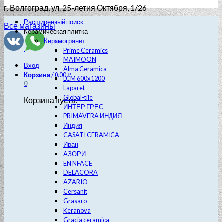
г. Волгоград
, ул. 25-летия Октября, 1/26
Расширенный поиск
Все магазины
Керамическая плитка
Керамогранит
Prime Ceramics
MAIMOON
Вход
Alma Ceramica
Корзина
/
0.00
₽
LCM 600х1200
0
Laparet
Global-tile
Корзина пуста.
ИНТЕР ГРЕС
PRIMAVERA ИНДИЯ
Индия
CASATI CERAMICA
Иран
АЗОРИ
EN NFACE
DELACORA
AZARIO
Cersanit
Grasaro
Keranova
Gracia ceramica