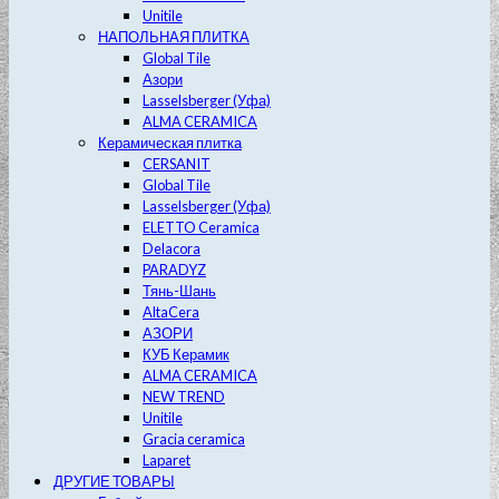
Unitile
НАПОЛЬНАЯ ПЛИТКА
Global Tile
Азори
Lasselsberger (Уфа)
ALMA CERAMICA
Керамическая плитка
CERSANIT
Global Tile
Lasselsberger (Уфа)
ELETTO Ceramica
Delacora
PARADYZ
Тянь-Шань
AltaCera
АЗОРИ
КУБ Керамик
ALMA CERAMICA
NEW TREND
Unitile
Gracia ceramica
Laparet
ДРУГИЕ ТОВАРЫ