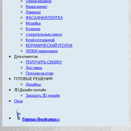
Гибкий мрамор
Кварц винил
Ламинат
ФАСАДНАЯ ПЛИТКА
Мозайка
Клинкер
строительные смеси
Клей для ванной
КЕРАМИЧЕСКИЙ УГОЛОК
ЛЮКИ-невидимки
Для клиентов
ПОЛУЧИТЬ СКИДКУ
Доставка
Подъем на этаж
ГОТОВЫЕ РЕШЕНИЯ
Дизайны
3D Дизайн-онлайн
Заказать 3D дизайн
Окна
Город: Волгоград
Выберите другой город