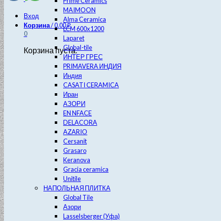
Prime Ceramics
MAIMOON
Вход
Alma Ceramica
Корзина
/
0.00
₽
LCM 600х1200
0
Laparet
Global-tile
Корзина пуста.
ИНТЕР ГРЕС
PRIMAVERA ИНДИЯ
Индия
CASATI CERAMICA
Иран
АЗОРИ
EN NFACE
DELACORA
AZARIO
Cersanit
Grasaro
Keranova
Gracia ceramica
Unitile
НАПОЛЬНАЯ ПЛИТКА
Global Tile
Азори
Lasselsberger (Уфа)