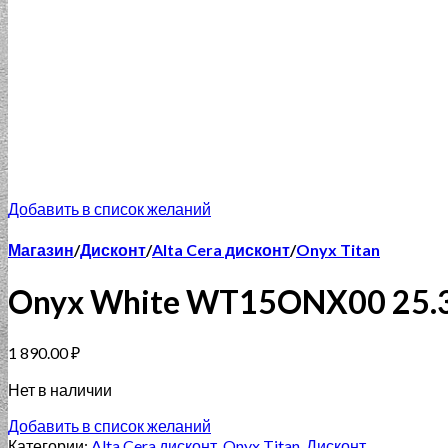
Добавить в список желаний
Магазин
/
Дисконт
/
Alta Cera дисконт
/
Onyx Titan
Onyx White WT15ONX00 25.
1 890.00
₽
Нет в наличии
Добавить в список желаний
Категории:
Alta Cera дисконт
,
Onyx Titan
,
Дисконт