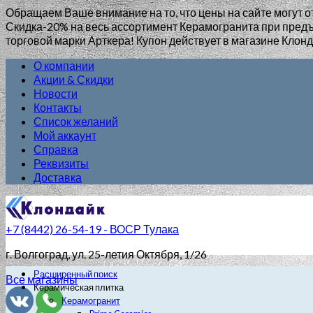
Обращаем Ваше внимание на то, что цены на сайте могут о
Скидка-20% на весь ассортимент Керамогранита при пр
торговой марки Арткера! Купон действует в магазине Клонд
О компании
Акции & Скидки
Новости
Контакты
Список желаний
Мой аккаунт
Справка
Реквизиты
Доставка
+7 (8442) 26-54-19 - ВОСР Тулака
г. Волгоград
, ул. 25-летия Октября, 1/26
Расширенный поиск
Все магазины
Керамическая плитка
Керамогранит