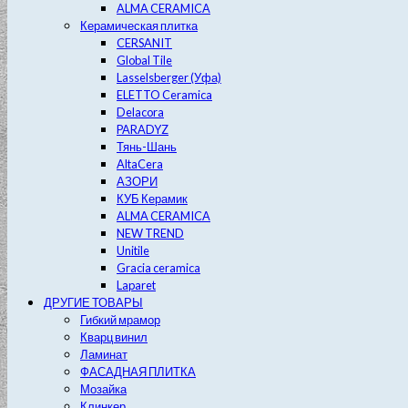
ALMA CERAMICA
Керамическая плитка
CERSANIT
Global Tile
Lasselsberger (Уфа)
ELETTO Ceramica
Delacora
PARADYZ
Тянь-Шань
AltaCera
АЗОРИ
КУБ Керамик
ALMA CERAMICA
NEW TREND
Unitile
Gracia ceramica
Laparet
ДРУГИЕ ТОВАРЫ
Гибкий мрамор
Кварц винил
Ламинат
ФАСАДНАЯ ПЛИТКА
Мозайка
Клинкер