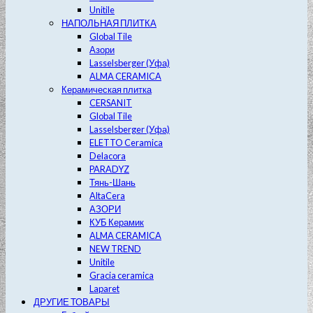
Unitile
НАПОЛЬНАЯ ПЛИТКА
Global Tile
Азори
Lasselsberger (Уфа)
ALMA CERAMICA
Керамическая плитка
CERSANIT
Global Tile
Lasselsberger (Уфа)
ELETTO Ceramica
Delacora
PARADYZ
Тянь-Шань
AltaCera
АЗОРИ
КУБ Керамик
ALMA CERAMICA
NEW TREND
Unitile
Gracia ceramica
Laparet
ДРУГИЕ ТОВАРЫ