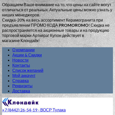
Обращаем Ваше внимание на то, что цены на сайте могут
отличаться от реальных. Актуальные цены можно узнать у
ниших менеджеров.
Скидка-20% на весь ассортимент Керамогранита при
предъявлении ПРОМО КОДА
PROMOROMO
!
Скидка не
распространяется на акционные товары и на продукцию
торговой марки Арткера! Купон действует в
магазине Клондайк!
О компании
Акции & Скидки
Новости
Контакты
Список желаний
Мой аккаунт
Справка
Реквизиты
Доставка
+7 (8442) 26-54-19 - ВОСР Тулака