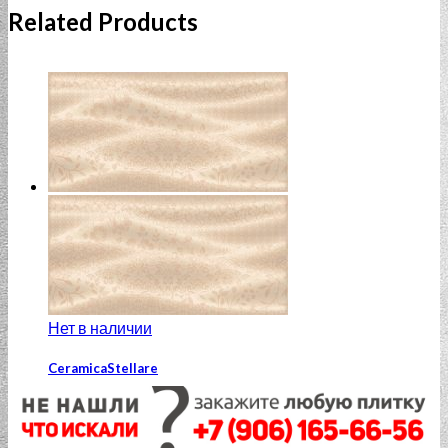
Related Products
Нет в наличии
CeramicaStellare
Ines beige wall relief 20×40
880.00
₽