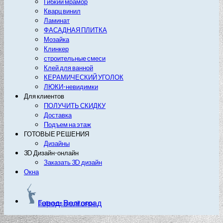
Гибкий мрамор
Кварц винил
Ламинат
ФАСАДНАЯ ПЛИТКА
Мозайка
Клинкер
строительные смеси
Клей для ванной
КЕРАМИЧЕСКИЙ УГОЛОК
ЛЮКИ-невидимки
Для клиентов
ПОЛУЧИТЬ СКИДКУ
Доставка
Подъем на этаж
ГОТОВЫЕ РЕШЕНИЯ
Дизайны
3D Дизайн-онлайн
Заказать 3D дизайн
Окна
Город: Волгоград
Выберите другой город