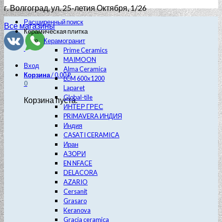
г. Волгоград
, ул. 25-летия Октября, 1/26
Расширенный поиск
Все магазины
Керамическая плитка
Керамогранит
Prime Ceramics
MAIMOON
Вход
Alma Ceramica
Корзина
/
0.00
₽
LCM 600х1200
0
Laparet
Global-tile
Корзина пуста.
ИНТЕР ГРЕС
PRIMAVERA ИНДИЯ
Индия
CASATI CERAMICA
Иран
АЗОРИ
EN NFACE
DELACORA
AZARIO
Cersanit
Grasaro
Keranova
Gracia ceramica