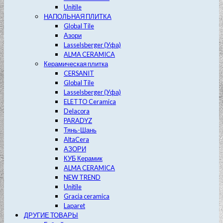
Unitile
НАПОЛЬНАЯ ПЛИТКА
Global Tile
Азори
Lasselsberger (Уфа)
ALMA CERAMICA
Керамическая плитка
CERSANIT
Global Tile
Lasselsberger (Уфа)
ELETTO Ceramica
Delacora
PARADYZ
Тянь-Шань
AltaCera
АЗОРИ
КУБ Керамик
ALMA CERAMICA
NEW TREND
Unitile
Gracia ceramica
Laparet
ДРУГИЕ ТОВАРЫ