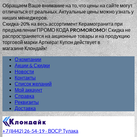
Обращаем Ваше внимание на то, что цены на сайте могут
отличаться от реальных. Актуальные цены можно узнать у
ниших менеджеров.
Скидка-20% на весь ассортимент Керамогранита при
предъявлении ПРОМО КОДА
PROMOROMO
!
Скидка не
распространяется на акционные товары и на продукцию
торговой марки Арткера! Купон действует в
магазине Клондайк!
О компании
Акции & Скидки
Новости
Контакты
Список желаний
Мой аккаунт
Справка
Реквизиты
Доставка
+7 (8442) 26-54-19 - ВОСР Тулака