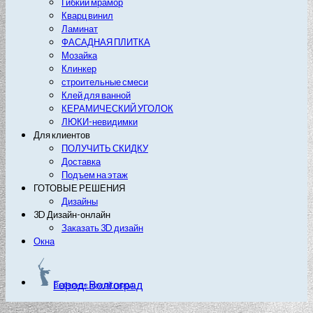
Гибкий мрамор
Кварц винил
Ламинат
ФАСАДНАЯ ПЛИТКА
Мозайка
Клинкер
строительные смеси
Клей для ванной
КЕРАМИЧЕСКИЙ УГОЛОК
ЛЮКИ-невидимки
Для клиентов
ПОЛУЧИТЬ СКИДКУ
Доставка
Подъем на этаж
ГОТОВЫЕ РЕШЕНИЯ
Дизайны
3D Дизайн-онлайн
Заказать 3D дизайн
Окна
Город: Волгоград
Выберите другой город