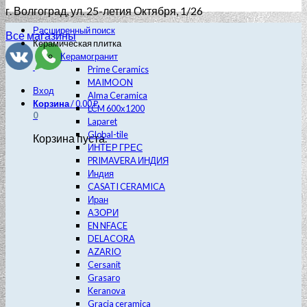
г. Волгоград
, ул. 25-летия Октября, 1/26
Расширенный поиск
Все магазины
Керамическая плитка
Керамогранит
Prime Ceramics
MAIMOON
Вход
Alma Ceramica
Корзина
/
0.00
₽
LCM 600х1200
0
Laparet
Global-tile
Корзина пуста.
ИНТЕР ГРЕС
PRIMAVERA ИНДИЯ
Индия
CASATI CERAMICA
Иран
АЗОРИ
EN NFACE
DELACORA
AZARIO
Cersanit
Grasaro
Keranova
Gracia ceramica