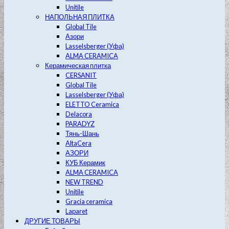
Unitile
НАПОЛЬНАЯ ПЛИТКА
Global Tile
Азори
Lasselsberger (Уфа)
ALMA CERAMICA
Керамическая плитка
CERSANIT
Global Tile
Lasselsberger (Уфа)
ELETTO Ceramica
Delacora
PARADYZ
Тянь-Шань
AltaCera
АЗОРИ
КУБ Керамик
ALMA CERAMICA
NEW TREND
Unitile
Gracia ceramica
Laparet
ДРУГИЕ ТОВАРЫ