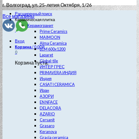
г. Волгоград
, ул. 25-летия Октября, 1/26
Расширенный поиск
Все магазины
Керамическая плитка
Керамогранит
Prime Ceramics
MAIMOON
Вход
Alma Ceramica
Корзина
/
0.00
₽
LCM 600х1200
0
Laparet
Global-tile
Корзина пуста.
ИНТЕР ГРЕС
PRIMAVERA ИНДИЯ
Индия
CASATI CERAMICA
Иран
АЗОРИ
EN NFACE
DELACORA
AZARIO
Cersanit
Grasaro
Keranova
Gracia ceramica