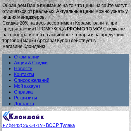
Обращаем Ваше внимание на то, что цены на сайте могут
отличаться от реальных. Актуальные цены можно узнать у
ниших менеджеров.
Скидка-20% на весь ассортимент Керамогранита при
предъявлении ПРОМО КОДА
PROMOROMO
!
Скидка не
распространяется на акционные товары и на продукцию
торговой марки Арткера! Купон действует в
магазине Клондайк!
О компании
Акции & Скидки
Новости
Контакты
Список желаний
Мой аккаунт
Справка
Реквизиты
Доставка
+7 (8442) 26-54-19 - ВОСР Тулака