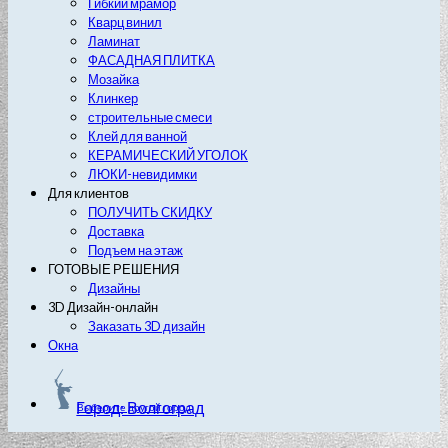
Гибкий мрамор
Кварц винил
Ламинат
ФАСАДНАЯ ПЛИТКА
Мозайка
Клинкер
строительные смеси
Клей для ванной
КЕРАМИЧЕСКИЙ УГОЛОК
ЛЮКИ-невидимки
Для клиентов
ПОЛУЧИТЬ СКИДКУ
Доставка
Подъем на этаж
ГОТОВЫЕ РЕШЕНИЯ
Дизайны
3D Дизайн-онлайн
Заказать 3D дизайн
Окна
Город: Волгоград
Выберите другой город