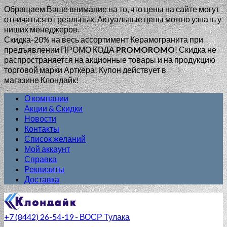
Обращаем Ваше внимание на то, что цены на сайте могут
отличаться от реальных. Актуальные цены можно узнать у
ниших менеджеров.
Скидка-20% на весь ассортимент Керамогранита при
предъявлении ПРОМО КОДА
PROMOROMO
!
Скидка не
распространяется на акционные товары и на продукцию
торговой марки Арткера! Купон действует в
магазине Клондайк!
О компании
Акции & Скидки
Новости
Контакты
Список желаний
Мой аккаунт
Справка
Реквизиты
Доставка
+7 (8442) 26-54-19 - ВОСР Тулака