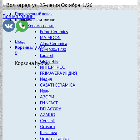
г. Волгоград
, ул. 25-летия Октября, 1/26
Расширенный поиск
Все магазины
Керамическая плитка
Керамогранит
Prime Ceramics
MAIMOON
Вход
Alma Ceramica
Корзина
/
0.00
₽
LCM 600х1200
0
Laparet
Global-tile
Корзина пуста.
ИНТЕР ГРЕС
PRIMAVERA ИНДИЯ
Индия
CASATI CERAMICA
Иран
АЗОРИ
EN NFACE
DELACORA
AZARIO
Cersanit
Grasaro
Keranova
Gracia ceramica