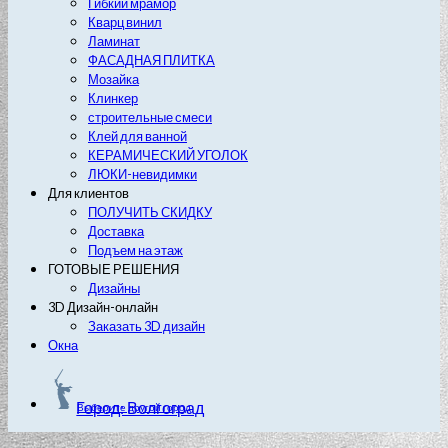
Гибкий мрамор
Кварц винил
Ламинат
ФАСАДНАЯ ПЛИТКА
Мозайка
Клинкер
строительные смеси
Клей для ванной
КЕРАМИЧЕСКИЙ УГОЛОК
ЛЮКИ-невидимки
Для клиентов
ПОЛУЧИТЬ СКИДКУ
Доставка
Подъем на этаж
ГОТОВЫЕ РЕШЕНИЯ
Дизайны
3D Дизайн-онлайн
Заказать 3D дизайн
Окна
Город: Волгоград
Выберите другой город