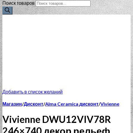
Поиск товаров
Добавить в список желаний
Магазин
/
Дисконт
/
Alma Ceramica дисконт
/
Vivienne
Vivienne DWU12VIV78R
246×740 декор рельеф