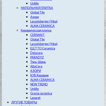
Unitile
НАПОЛЬНАЯ ПЛИТКА
Global Tile
Азори
Lasselsberger (Уфа)
ALMA CERAMICA
Керамическая плитка
CERSANIT
Global Tile
Lasselsberger (Уфа)
ELETTO Ceramica
Delacora
PARADYZ
Тянь-Шань
AltaCera
АЗОРИ
КУБ Керамик
ALMA CERAMICA
NEW TREND
Unitile
Gracia ceramica
Laparet
ДРУГИЕ ТОВАРЫ