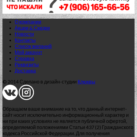
О компании
Акции & Скидки
Новости
Контакты
Список желаний
Нет в наличии
Мой аккаунт
Справка
60x60 (SR) структурированный
Реквизиты
Доставка
G-154/SR/600x600x10
© 2014 Сделано в дизайн-студии
Клюквы
1 005.00
₽
Добавить в список желаний
Обращаем ваше внимание на то, что данный интернет-
сайт носит исключительно информационный характер и
ни при каких условиях не является публичной офертой,
определяемой положениями Статьи 437 (2) Гражданского
кодекса Российской Федерации. Для получения