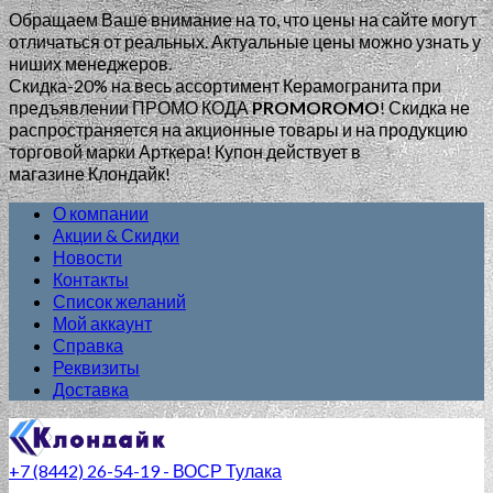
Обращаем Ваше внимание на то, что цены на сайте могут
отличаться от реальных. Актуальные цены можно узнать у
ниших менеджеров.
Скидка-20% на весь ассортимент Керамогранита при
предъявлении ПРОМО КОДА
PROMOROMO
!
Скидка не
распространяется на акционные товары и на продукцию
торговой марки Арткера! Купон действует в
магазине Клондайк!
О компании
Акции & Скидки
Новости
Контакты
Список желаний
Мой аккаунт
Справка
Реквизиты
Доставка
+7 (8442) 26-54-19 - ВОСР Тулака