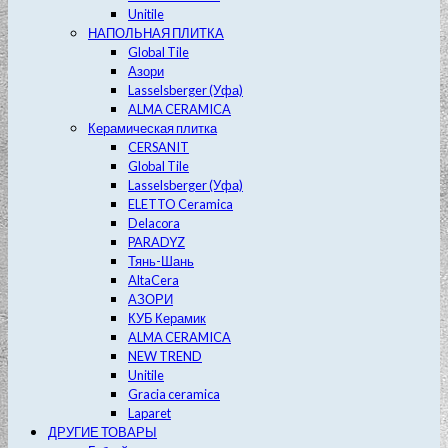
Unitile
НАПОЛЬНАЯ ПЛИТКА
Global Tile
Азори
Lasselsberger (Уфа)
ALMA CERAMICA
Керамическая плитка
CERSANIT
Global Tile
Lasselsberger (Уфа)
ELETTO Ceramica
Delacora
PARADYZ
Тянь-Шань
AltaCera
АЗОРИ
КУБ Керамик
ALMA CERAMICA
NEW TREND
Unitile
Gracia ceramica
Laparet
ДРУГИЕ ТОВАРЫ