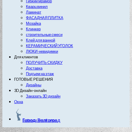
Гибкий мрамор
Кварц винил
Ламинат
ФАСАДНАЯ ПЛИТКА
Мозайка
Клинкер
строительные смеси
Клей для ванной
КЕРАМИЧЕСКИЙ УГОЛОК
ЛЮКИ-невидимки
Для клиентов
ПОЛУЧИТЬ СКИДКУ
Доставка
Подъем на этаж
ГОТОВЫЕ РЕШЕНИЯ
Дизайны
3D Дизайн-онлайн
Заказать 3D дизайн
Окна
Город: Волгоград
Выберите другой город