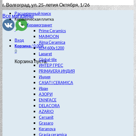
г. Волгоград
, ул. 25-летия Октября, 1/26
Расширенный поиск
Все магазины
Керамическая плитка
Керамогранит
Prime Ceramics
MAIMOON
Вход
Alma Ceramica
Корзина
/
0.00
₽
LCM 600х1200
0
Laparet
Global-tile
Корзина пуста.
ИНТЕР ГРЕС
PRIMAVERA ИНДИЯ
Индия
CASATI CERAMICA
Иран
АЗОРИ
EN NFACE
DELACORA
AZARIO
Cersanit
Grasaro
Keranova
Gracia ceramica