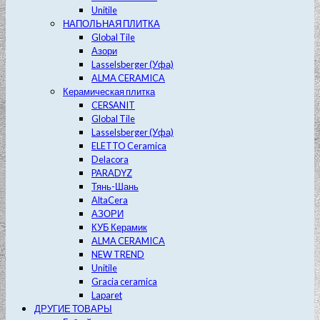
Unitile
НАПОЛЬНАЯ ПЛИТКА
Global Tile
Азори
Lasselsberger (Уфа)
ALMA CERAMICA
Керамическая плитка
CERSANIT
Global Tile
Lasselsberger (Уфа)
ELETTO Ceramica
Delacora
PARADYZ
Тянь-Шань
AltaCera
АЗОРИ
КУБ Керамик
ALMA CERAMICA
NEW TREND
Unitile
Gracia ceramica
Laparet
ДРУГИЕ ТОВАРЫ