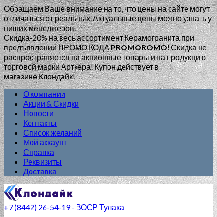
Обращаем Ваше внимание на то, что цены на сайте могут
отличаться от реальных. Актуальные цены можно узнать у
ниших менеджеров.
Скидка-20% на весь ассортимент Керамогранита при
предъявлении ПРОМО КОДА
PROMOROMO
!
Скидка не
распространяется на акционные товары и на продукцию
торговой марки Арткера! Купон действует в
магазине Клондайк!
О компании
Акции & Скидки
Новости
Контакты
Список желаний
Мой аккаунт
Справка
Реквизиты
Доставка
+7 (8442) 26-54-19 - ВОСР Тулака