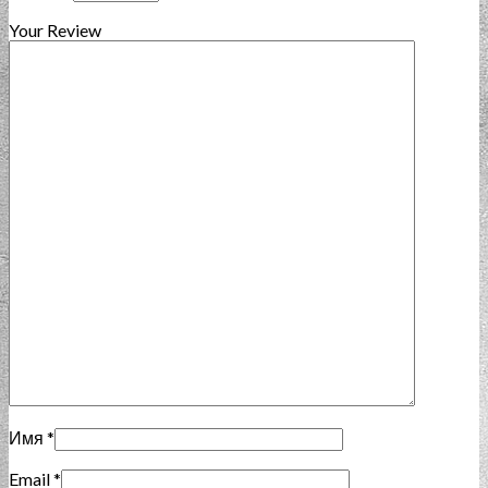
Your Review
Имя
*
Email
*