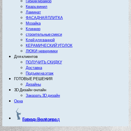
Гибкий мрамор
Кварц винил
Ламинат
ФАСАДНАЯ ПЛИТКА
Мозайка
Клинкер
строительные смеси
Клей для ванной
КЕРАМИЧЕСКИЙ УГОЛОК
ЛЮКИ-невидимки
Для клиентов
ПОЛУЧИТЬ СКИДКУ
Доставка
Подъем на этаж
ГОТОВЫЕ РЕШЕНИЯ
Дизайны
3D Дизайн-онлайн
Заказать 3D дизайн
Окна
Город: Волгоград
Выберите другой город