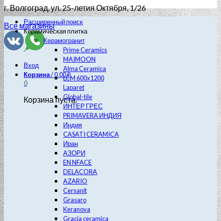
г. Волгоград
, ул. 25-летия Октября, 1/26
Расширенный поиск
Все магазины
Керамическая плитка
Керамогранит
Prime Ceramics
MAIMOON
Вход
Alma Ceramica
Корзина
/
0.00
₽
LCM 600х1200
0
Laparet
Global-tile
Корзина пуста.
ИНТЕР ГРЕС
PRIMAVERA ИНДИЯ
Индия
CASATI CERAMICA
Иран
АЗОРИ
EN NFACE
DELACORA
AZARIO
Cersanit
Grasaro
Keranova
Gracia ceramica