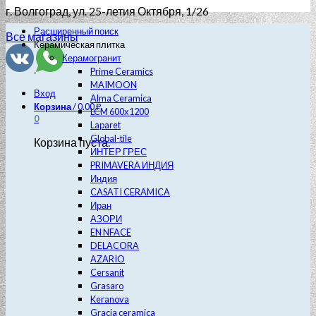
г. Волгоград
, ул. 25-летия Октября, 1/26
Расширенный поиск
Все магазины
Керамическая плитка
Керамогранит
Prime Ceramics
MAIMOON
Вход
Alma Ceramica
Корзина
/
0.00
₽
LCM 600х1200
0
Laparet
Global-tile
Корзина пуста.
ИНТЕР ГРЕС
PRIMAVERA ИНДИЯ
Индия
CASATI CERAMICA
Иран
АЗОРИ
EN NFACE
DELACORA
AZARIO
Cersanit
Grasaro
Keranova
Gracia ceramica