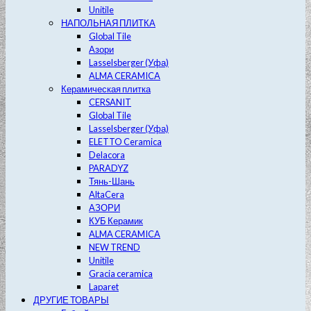
Unitile
НАПОЛЬНАЯ ПЛИТКА
Global Tile
Азори
Lasselsberger (Уфа)
ALMA CERAMICA
Керамическая плитка
CERSANIT
Global Tile
Lasselsberger (Уфа)
ELETTO Ceramica
Delacora
PARADYZ
Тянь-Шань
AltaCera
АЗОРИ
КУБ Керамик
ALMA CERAMICA
NEW TREND
Unitile
Gracia ceramica
Laparet
ДРУГИЕ ТОВАРЫ