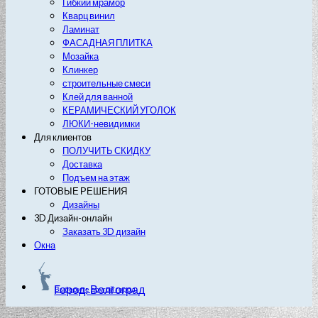
Гибкий мрамор
Кварц винил
Ламинат
ФАСАДНАЯ ПЛИТКА
Мозайка
Клинкер
строительные смеси
Клей для ванной
КЕРАМИЧЕСКИЙ УГОЛОК
ЛЮКИ-невидимки
Для клиентов
ПОЛУЧИТЬ СКИДКУ
Доставка
Подъем на этаж
ГОТОВЫЕ РЕШЕНИЯ
Дизайны
3D Дизайн-онлайн
Заказать 3D дизайн
Окна
Город: Волгоград
Выберите другой город