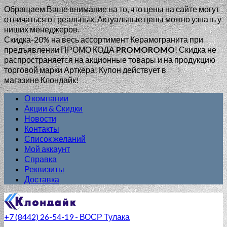
Обращаем Ваше внимание на то, что цены на сайте могут
отличаться от реальных. Актуальные цены можно узнать у
ниших менеджеров.
Скидка-20% на весь ассортимент Керамогранита при
предъявлении ПРОМО КОДА
PROMOROMO
!
Скидка не
распространяется на акционные товары и на продукцию
торговой марки Арткера! Купон действует в
магазине Клондайк!
О компании
Акции & Скидки
Новости
Контакты
Список желаний
Мой аккаунт
Справка
Реквизиты
Доставка
+7 (8442) 26-54-19 - ВОСР Тулака