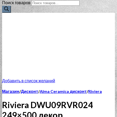
Поиск товаров
Добавить в список желаний
Магазин
/
Дисконт
/
Alma Ceramica дисконт
/
Riviera
Riviera DWU09RVR024
249×500 декор