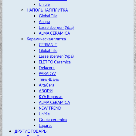
Unitile
НАПОЛЬНАЯ ПЛИТКА
Global Tile
Азори
Lasselsberger (Уфа)
ALMA CERAMICA
Керамическая плитка
CERSANIT
Global Tile
Lasselsberger (Уфа)
ELETTO Ceramica
Delacora
PARADYZ
Тянь-Шань
AltaCera
АЗОРИ
КУБ Керамик
ALMA CERAMICA
NEW TREND
Unitile
Gracia ceramica
Laparet
ДРУГИЕ ТОВАРЫ