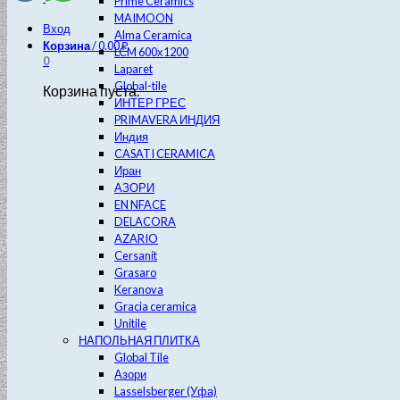
Prime Ceramics
MAIMOON
Вход
Alma Ceramica
Корзина
/
0.00
₽
LCM 600х1200
0
Laparet
Global-tile
Корзина пуста.
ИНТЕР ГРЕС
PRIMAVERA ИНДИЯ
Индия
CASATI CERAMICA
Иран
АЗОРИ
EN NFACE
DELACORA
AZARIO
Cersanit
Grasaro
Keranova
Gracia ceramica
Unitile
НАПОЛЬНАЯ ПЛИТКА
Global Tile
Азори
Lasselsberger (Уфа)