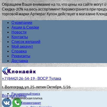
Обращаем Ваше внимание на то, что цены на сайте могут о
Скидка-20% на весь ассортимент Керамогранита при пр
торговой марки Арткера! Купон действует в магазине Клонд
О компании
Акции & Скидки
Новости
Контакты
Список желаний
Мой аккаунт
Справка
Реквизиты
Доставка
+7 (8442) 26-54-19 - ВОСР Тулака
г. Волгоград
, ул. 25-летия Октября, 1/26
Расширенный поиск
Все магазины
Керамическая плитка
Керамогранит