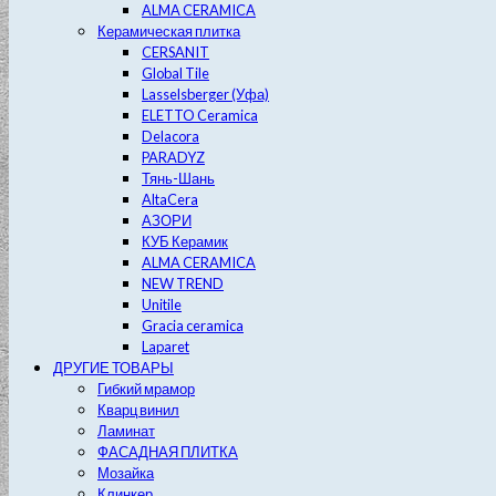
ALMA CERAMICA
Керамическая плитка
CERSANIT
Global Tile
Lasselsberger (Уфа)
ELETTO Ceramica
Delacora
PARADYZ
Тянь-Шань
AltaCera
АЗОРИ
КУБ Керамик
ALMA CERAMICA
NEW TREND
Unitile
Gracia ceramica
Laparet
ДРУГИЕ ТОВАРЫ
Гибкий мрамор
Кварц винил
Ламинат
ФАСАДНАЯ ПЛИТКА
Мозайка
Клинкер