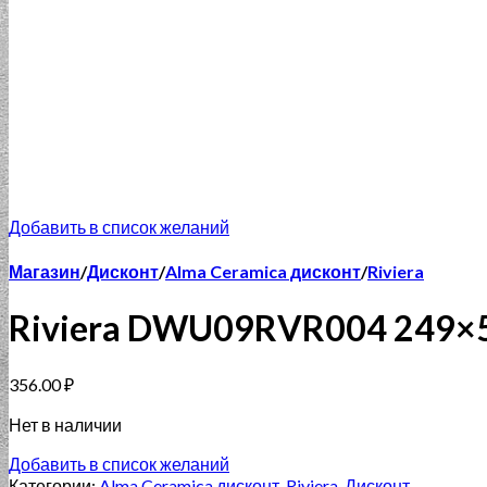
Добавить в список желаний
Магазин
/
Дисконт
/
Alma Ceramica дисконт
/
Riviera
Riviera DWU09RVR004 249×
356.00
₽
Нет в наличии
Добавить в список желаний
Категории:
Alma Ceramica дисконт
,
Riviera
,
Дисконт