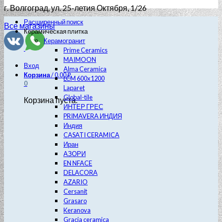
г. Волгоград
, ул. 25-летия Октября, 1/26
Расширенный поиск
Все магазины
Керамическая плитка
Керамогранит
Prime Ceramics
MAIMOON
Вход
Alma Ceramica
Корзина
/
0.00
₽
LCM 600х1200
0
Laparet
Global-tile
Корзина пуста.
ИНТЕР ГРЕС
PRIMAVERA ИНДИЯ
Индия
CASATI CERAMICA
Иран
АЗОРИ
EN NFACE
DELACORA
AZARIO
Cersanit
Grasaro
Keranova
Gracia ceramica