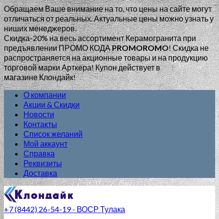
Обращаем Ваше внимание на то, что цены на сайте могут
отличаться от реальных. Актуальные цены можно узнать у
ниших менеджеров.
Скидка-20% на весь ассортимент Керамогранита при
предъявлении ПРОМО КОДА
PROMOROMO
!
Скидка не
распространяется на акционные товары и на продукцию
торговой марки Арткера! Купон действует в
магазине Клондайк!
О компании
Акции & Скидки
Новости
Контакты
Список желаний
Мой аккаунт
Справка
Реквизиты
Доставка
+7 (8442) 26-54-19 - ВОСР Тулака