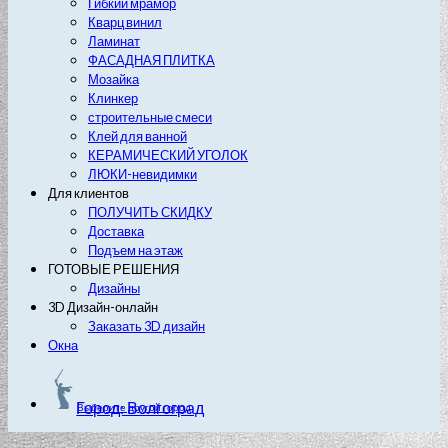
Гибкий мрамор
Кварц винил
Ламинат
ФАСАДНАЯ ПЛИТКА
Мозайка
Клинкер
строительные смеси
Клей для ванной
КЕРАМИЧЕСКИЙ УГОЛОК
ЛЮКИ-невидимки
Для клиентов
ПОЛУЧИТЬ СКИДКУ
Доставка
Подъем на этаж
ГОТОВЫЕ РЕШЕНИЯ
Дизайны
3D Дизайн-онлайн
Заказать 3D дизайн
Окна
Город: Волгоград
Выберите другой город