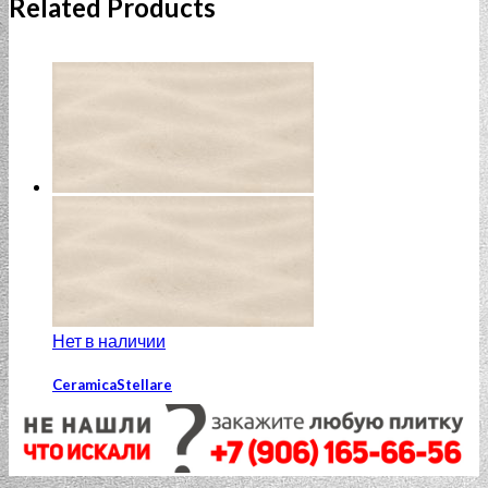
Related Products
Нет в наличии
CeramicaStellare
Corsa Beige wave relief 20×40
824.00
₽