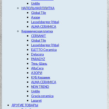
Unitile
НАПОЛЬНАЯ ПЛИТКА
Global Tile
Азори
Lasselsberger (Уфа)
ALMA CERAMICA
Керамическая плитка
CERSANIT
Global Tile
Lasselsberger (Уфа)
ELETTO Ceramica
Delacora
PARADYZ
Тянь-Шань
AltaCera
АЗОРИ
КУБ Керамик
ALMA CERAMICA
NEW TREND
Unitile
Gracia ceramica
Laparet
ДРУГИЕ ТОВАРЫ