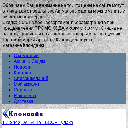
Обращаем Ваше внимание на то, что цены на сайте могут
отличаться от реальных. Актуальные цены можно узнать у
ниших менеджеров.
Скидка-20% на весь ассортимент Керамогранита при
предъявлении ПРОМО КОДА
PROMOROMO
!
Скидка не
распространяется на акционные товары и на продукцию
торговой марки Арткера! Купон действует в
магазине Клондайк!
О компании
Акции & Скидки
Новости
Контакты
Список желаний
Мой аккаунт
Справка
Реквизиты
Доставка
+7 (8442) 26-54-19 - ВОСР Тулака