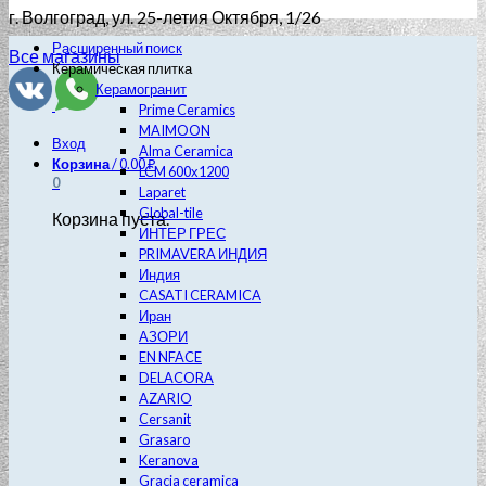
г. Волгоград
, ул. 25-летия Октября, 1/26
Расширенный поиск
Все магазины
Керамическая плитка
Керамогранит
Prime Ceramics
MAIMOON
Вход
Alma Ceramica
Корзина
/
0.00
₽
LCM 600х1200
0
Laparet
Global-tile
Корзина пуста.
ИНТЕР ГРЕС
PRIMAVERA ИНДИЯ
Индия
CASATI CERAMICA
Иран
АЗОРИ
EN NFACE
DELACORA
AZARIO
Cersanit
Grasaro
Keranova
Gracia ceramica