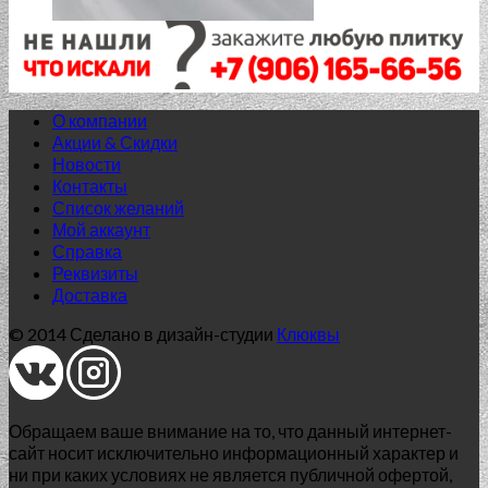
О компании
Акции & Скидки
Новости
Контакты
Список желаний
Нет в наличии
Мой аккаунт
Справка
AGAT
Реквизиты
Доставка
AGAT BLUE 42.0*42.0
© 2014 Сделано в дизайн-студии
Клюквы
1 346.00
₽
Добавить в список желаний
Нет в наличии
Обращаем ваше внимание на то, что данный интернет-
Дисконт
сайт носит исключительно информационный характер и
ни при каких условиях не является публичной офертой,
Woodline (БН29021) беж 60*15 бордюр