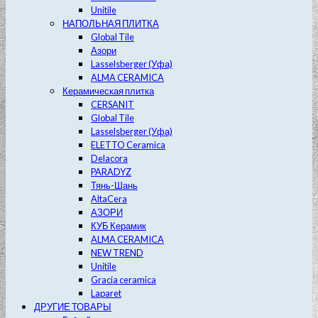
Unitile
НАПОЛЬНАЯ ПЛИТКА
Global Tile
Азори
Lasselsberger (Уфа)
ALMA CERAMICA
Керамическая плитка
CERSANIT
Global Tile
Lasselsberger (Уфа)
ELETTO Ceramica
Delacora
PARADYZ
Тянь-Шань
AltaCera
АЗОРИ
КУБ Керамик
ALMA CERAMICA
NEW TREND
Unitile
Gracia ceramica
Laparet
ДРУГИЕ ТОВАРЫ