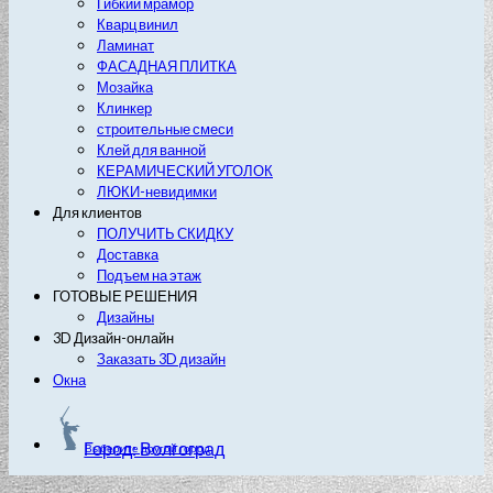
Гибкий мрамор
Кварц винил
Ламинат
ФАСАДНАЯ ПЛИТКА
Мозайка
Клинкер
строительные смеси
Клей для ванной
КЕРАМИЧЕСКИЙ УГОЛОК
ЛЮКИ-невидимки
Для клиентов
ПОЛУЧИТЬ СКИДКУ
Доставка
Подъем на этаж
ГОТОВЫЕ РЕШЕНИЯ
Дизайны
3D Дизайн-онлайн
Заказать 3D дизайн
Окна
Город: Волгоград
Выберите другой город