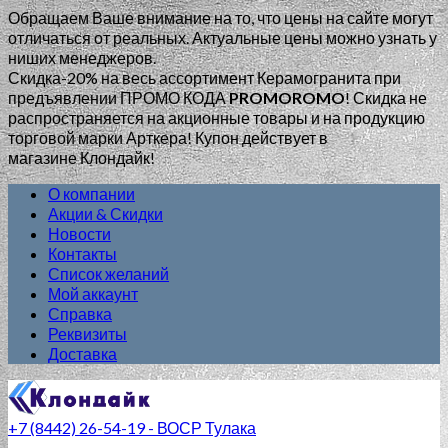
Обращаем Ваше внимание на то, что цены на сайте могут
отличаться от реальных. Актуальные цены можно узнать у
ниших менеджеров.
Скидка-20% на весь ассортимент Керамогранита при
предъявлении ПРОМО КОДА
PROMOROMO
!
Скидка не
распространяется на акционные товары и на продукцию
торговой марки Арткера! Купон действует в
магазине Клондайк!
О компании
Акции & Скидки
Новости
Контакты
Список желаний
Мой аккаунт
Справка
Реквизиты
Доставка
+7 (8442) 26-54-19 - ВОСР Тулака