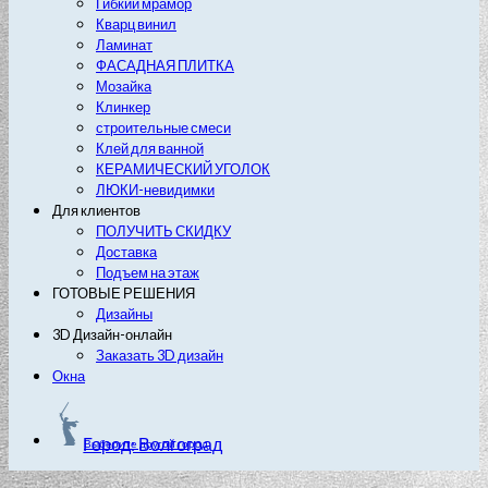
Гибкий мрамор
Кварц винил
Ламинат
ФАСАДНАЯ ПЛИТКА
Мозайка
Клинкер
строительные смеси
Клей для ванной
КЕРАМИЧЕСКИЙ УГОЛОК
ЛЮКИ-невидимки
Для клиентов
ПОЛУЧИТЬ СКИДКУ
Доставка
Подъем на этаж
ГОТОВЫЕ РЕШЕНИЯ
Дизайны
3D Дизайн-онлайн
Заказать 3D дизайн
Окна
Город: Волгоград
Выберите другой город