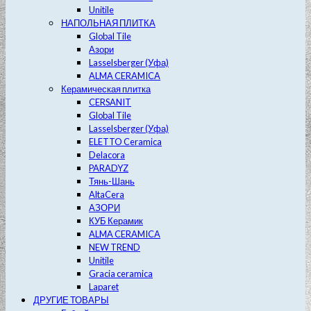
Unitile
НАПОЛЬНАЯ ПЛИТКА
Global Tile
Азори
Lasselsberger (Уфа)
ALMA CERAMICA
Керамическая плитка
CERSANIT
Global Tile
Lasselsberger (Уфа)
ELETTO Ceramica
Delacora
PARADYZ
Тянь-Шань
AltaCera
АЗОРИ
КУБ Керамик
ALMA CERAMICA
NEW TREND
Unitile
Gracia ceramica
Laparet
ДРУГИЕ ТОВАРЫ