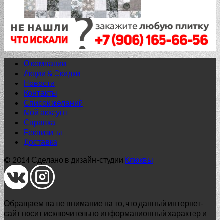
Нет в наличии
Lurex
О компании
Акции & Скидки
LUREX Д188021 Бежевый 60*23 декор
Новости
Контакты
749.00
₽
Список желаний
Добавить в список желаний
Мой аккаунт
Справка
Реквизиты
Доставка
© 2014 Сделано в дизайн-студии
Клюквы
Обращаем ваше внимание на то, что данный интернет-
сайт носит исключительно информационный характер и