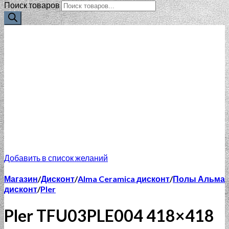
Поиск товаров
Добавить в список желаний
Магазин
/
Дисконт
/
Alma Ceramica дисконт
/
Полы Альма
дисконт
/
Pler
Pler TFU03PLE004 418×418