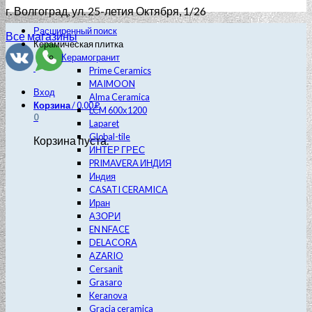
г. Волгоград
, ул. 25-летия Октября, 1/26
Расширенный поиск
Все магазины
Керамическая плитка
Керамогранит
Prime Ceramics
MAIMOON
Вход
Alma Ceramica
Корзина
/
0.00
₽
LCM 600х1200
0
Laparet
Global-tile
Корзина пуста.
ИНТЕР ГРЕС
PRIMAVERA ИНДИЯ
Индия
CASATI CERAMICA
Иран
АЗОРИ
EN NFACE
DELACORA
AZARIO
Cersanit
Grasaro
Keranova
Gracia ceramica