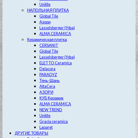
Unitile
НАПОЛЬНАЯ ПЛИТКА
Global Tile
Азори
Lasselsberger (Уфа)
ALMA CERAMICA
Керамическая плитка
CERSANIT
Global Tile
Lasselsberger (Уфа)
ELETTO Ceramica
Delacora
PARADYZ
Тянь-Шань
AltaCera
АЗОРИ
КУБ Керамик
ALMA CERAMICA
NEW TREND
Unitile
Gracia ceramica
Laparet
ДРУГИЕ ТОВАРЫ