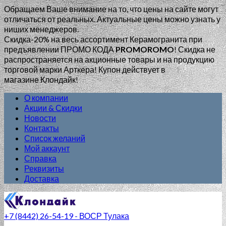
Обращаем Ваше внимание на то, что цены на сайте могут
отличаться от реальных. Актуальные цены можно узнать у
ниших менеджеров.
Скидка-20% на весь ассортимент Керамогранита при
предъявлении ПРОМО КОДА
PROMOROMO
!
Скидка не
распространяется на акционные товары и на продукцию
торговой марки Арткера! Купон действует в
магазине Клондайк!
О компании
Акции & Скидки
Новости
Контакты
Список желаний
Мой аккаунт
Справка
Реквизиты
Доставка
+7 (8442) 26-54-19 - ВОСР Тулака