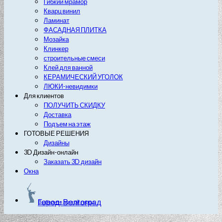
Гибкий мрамор
Кварц винил
Ламинат
ФАСАДНАЯ ПЛИТКА
Мозайка
Клинкер
строительные смеси
Клей для ванной
КЕРАМИЧЕСКИЙ УГОЛОК
ЛЮКИ-невидимки
Для клиентов
ПОЛУЧИТЬ СКИДКУ
Доставка
Подъем на этаж
ГОТОВЫЕ РЕШЕНИЯ
Дизайны
3D Дизайн-онлайн
Заказать 3D дизайн
Окна
Город: Волгоград
Выберите другой город