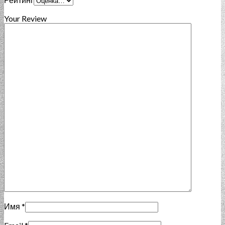
Your Review
Имя
*