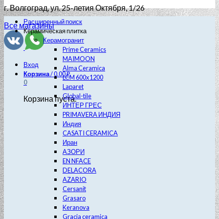
г. Волгоград
, ул. 25-летия Октября, 1/26
Расширенный поиск
Все магазины
Керамическая плитка
Керамогранит
Prime Ceramics
MAIMOON
Вход
Alma Ceramica
Корзина
/
0.00
₽
LCM 600х1200
0
Laparet
Global-tile
Корзина пуста.
ИНТЕР ГРЕС
PRIMAVERA ИНДИЯ
Индия
CASATI CERAMICA
Иран
АЗОРИ
EN NFACE
DELACORA
AZARIO
Cersanit
Grasaro
Keranova
Gracia ceramica