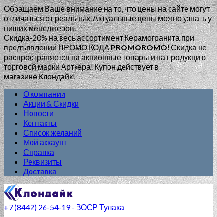
Обращаем Ваше внимание на то, что цены на сайте могут
отличаться от реальных. Актуальные цены можно узнать у
ниших менеджеров.
Скидка-20% на весь ассортимент Керамогранита при
предъявлении ПРОМО КОДА
PROMOROMO
!
Скидка не
распространяется на акционные товары и на продукцию
торговой марки Арткера! Купон действует в
магазине Клондайк!
О компании
Акции & Скидки
Новости
Контакты
Список желаний
Мой аккаунт
Справка
Реквизиты
Доставка
+7 (8442) 26-54-19 - ВОСР Тулака