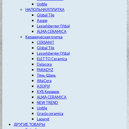
Unitile
НАПОЛЬНАЯ ПЛИТКА
Global Tile
Азори
Lasselsberger (Уфа)
ALMA CERAMICA
Керамическая плитка
CERSANIT
Global Tile
Lasselsberger (Уфа)
ELETTO Ceramica
Delacora
PARADYZ
Тянь-Шань
AltaCera
АЗОРИ
КУБ Керамик
ALMA CERAMICA
NEW TREND
Unitile
Gracia ceramica
Laparet
ДРУГИЕ ТОВАРЫ