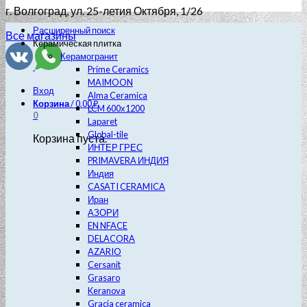
г. Волгоград
, ул. 25-летия Октября, 1/26
Расширенный поиск
Все магазины
Керамическая плитка
Керамогранит
Prime Ceramics
MAIMOON
Вход
Alma Ceramica
Корзина
/
0.00
₽
LCM 600х1200
0
Laparet
Global-tile
Корзина пуста.
ИНТЕР ГРЕС
PRIMAVERA ИНДИЯ
Индия
CASATI CERAMICA
Иран
АЗОРИ
EN NFACE
DELACORA
AZARIO
Cersanit
Grasaro
Keranova
Gracia ceramica