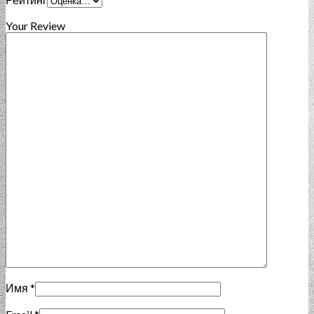
Your Review
Имя
*