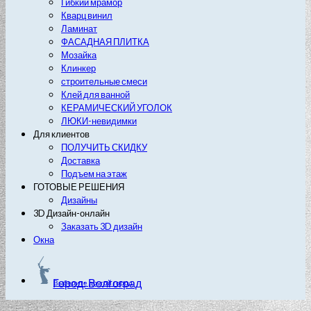
Гибкий мрамор
Кварц винил
Ламинат
ФАСАДНАЯ ПЛИТКА
Мозайка
Клинкер
строительные смеси
Клей для ванной
КЕРАМИЧЕСКИЙ УГОЛОК
ЛЮКИ-невидимки
Для клиентов
ПОЛУЧИТЬ СКИДКУ
Доставка
Подъем на этаж
ГОТОВЫЕ РЕШЕНИЯ
Дизайны
3D Дизайн-онлайн
Заказать 3D дизайн
Окна
Город: Волгоград
Выберите другой город