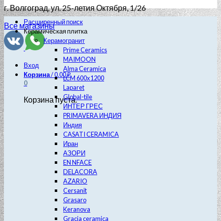
г. Волгоград
, ул. 25-летия Октября, 1/26
Расширенный поиск
Все магазины
Керамическая плитка
Керамогранит
Prime Ceramics
MAIMOON
Вход
Alma Ceramica
Корзина
/
0.00
₽
LCM 600х1200
0
Laparet
Global-tile
Корзина пуста.
ИНТЕР ГРЕС
PRIMAVERA ИНДИЯ
Индия
CASATI CERAMICA
Иран
АЗОРИ
EN NFACE
DELACORA
AZARIO
Cersanit
Grasaro
Keranova
Gracia ceramica