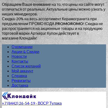
Обращаем Ваше внимание на то, что цены на сайте могут
отличаться от реальных. Актуальные цены можно узнать у
ниших менеджеров.
Скидка-20% на весь ассортимент Керамогранита при
предъявлении ПРОМО КОДА
PROMOROMO
!
Скидка не
распространяется на акционные товары и на продукцию
торговой марки Арткера! Купон действует в
магазине Клондайк!
О компании
Акции & Скидки
Новости
Контакты
Список желаний
Мой аккаунт
Справка
Реквизиты
Доставка
+7 (8442) 26-54-19 - ВОСР Тулака