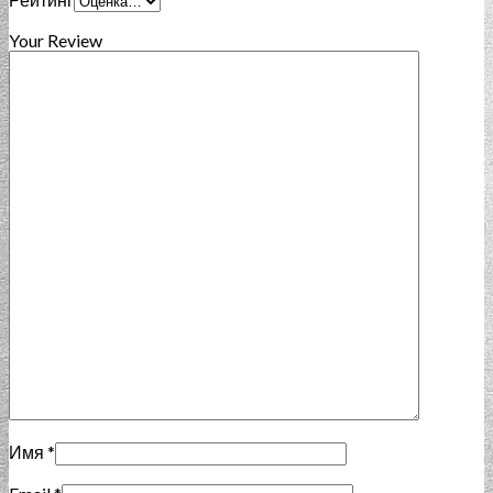
Your Review
Имя
*