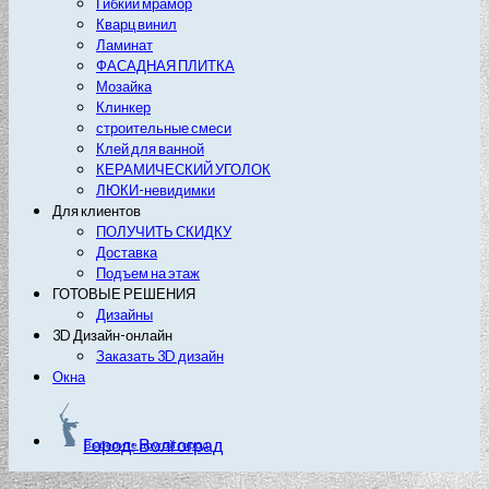
Гибкий мрамор
Кварц винил
Ламинат
ФАСАДНАЯ ПЛИТКА
Мозайка
Клинкер
строительные смеси
Клей для ванной
КЕРАМИЧЕСКИЙ УГОЛОК
ЛЮКИ-невидимки
Для клиентов
ПОЛУЧИТЬ СКИДКУ
Доставка
Подъем на этаж
ГОТОВЫЕ РЕШЕНИЯ
Дизайны
3D Дизайн-онлайн
Заказать 3D дизайн
Окна
Город: Волгоград
Выберите другой город