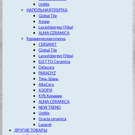
Unitile
НАПОЛЬНАЯ ПЛИТКА
Global Tile
Азори
Lasselsberger (Уфа)
ALMA CERAMICA
Керамическая плитка
CERSANIT
Global Tile
Lasselsberger (Уфа)
ELETTO Ceramica
Delacora
PARADYZ
Тянь-Шань
AltaCera
АЗОРИ
КУБ Керамик
ALMA CERAMICA
NEW TREND
Unitile
Gracia ceramica
Laparet
ДРУГИЕ ТОВАРЫ