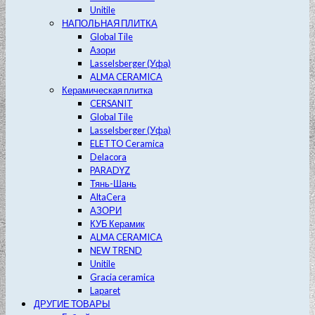
Unitile
НАПОЛЬНАЯ ПЛИТКА
Global Tile
Азори
Lasselsberger (Уфа)
ALMA CERAMICA
Керамическая плитка
CERSANIT
Global Tile
Lasselsberger (Уфа)
ELETTO Ceramica
Delacora
PARADYZ
Тянь-Шань
AltaCera
АЗОРИ
КУБ Керамик
ALMA CERAMICA
NEW TREND
Unitile
Gracia ceramica
Laparet
ДРУГИЕ ТОВАРЫ