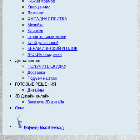
Гибкий мрамор
Кварц винил
Ламинат
ФАСАДНАЯ ПЛИТКА
Мозайка
Клинкер
строительные смеси
Клей для ванной
КЕРАМИЧЕСКИЙ УГОЛОК
ЛЮКИ-невидимки
Для клиентов
ПОЛУЧИТЬ СКИДКУ
Доставка
Подъем на этаж
ГОТОВЫЕ РЕШЕНИЯ
Дизайны
3D Дизайн-онлайн
Заказать 3D дизайн
Окна
Город: Волгоград
Выберите другой город