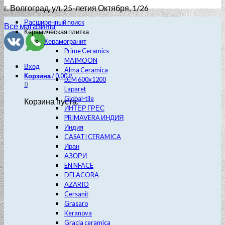
г. Волгоград
, ул. 25-летия Октября, 1/26
Расширенный поиск
Все магазины
Керамическая плитка
Керамогранит
Prime Ceramics
MAIMOON
Вход
Alma Ceramica
Корзина
/
0.00
₽
LCM 600х1200
0
Laparet
Global-tile
Корзина пуста.
ИНТЕР ГРЕС
PRIMAVERA ИНДИЯ
Индия
CASATI CERAMICA
Иран
АЗОРИ
EN NFACE
DELACORA
AZARIO
Cersanit
Grasaro
Keranova
Gracia ceramica