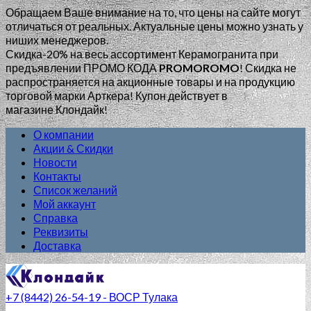
Обращаем Ваше внимание на то, что цены на сайте могут
отличаться от реальных. Актуальные цены можно узнать у
ниших менеджеров.
Скидка-20% на весь ассортимент Керамогранита при
предъявлении ПРОМО КОДА
PROMOROMO
!
Скидка не
распространяется на акционные товары и на продукцию
торговой марки Арткера! Купон действует в
магазине Клондайк!
О компании
Акции & Скидки
Новости
Контакты
Список желаний
Мой аккаунт
Справка
Реквизиты
Доставка
+7 (8442) 26-54-19 - ВОСР Тулака