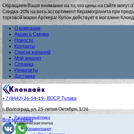
Обращаем Ваше внимание на то, что цены на сайте могут о
Скидка-20% на весь ассортимент Керамогранита при пр
торговой марки Арткера! Купон действует в магазине Клонд
О компании
Акции & Скидки
Новости
Контакты
Список желаний
Мой аккаунт
Справка
Реквизиты
Доставка
+7 (8442) 26-54-19 - ВОСР Тулака
г. Волгоград
, ул. 25-летия Октября, 1/26
Расширенный поиск
Все магазины
Керамическая плитка
Керамогранит