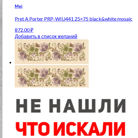
Mei
Pret A Porter PRP-WIU441 25×75 black&white mosaic
872.00
₽
Добавить в список желаний
Нет в наличии
Metro
Gzhel decor 08 100×300
282.00
₽
Добавить в список желаний