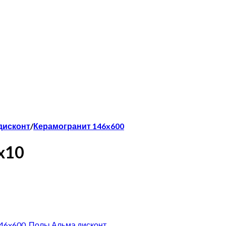
дисконт
/
Керамогранит 146x600
x10
46x600
,
Полы Альма дисконт