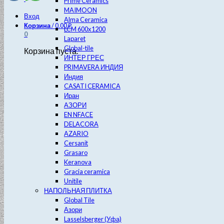
Prime Ceramics
MAIMOON
Вход
Alma Ceramica
Корзина
/
0.00
₽
LCM 600х1200
0
Laparet
Global-tile
Корзина пуста.
ИНТЕР ГРЕС
PRIMAVERA ИНДИЯ
Индия
CASATI CERAMICA
Иран
АЗОРИ
EN NFACE
DELACORA
AZARIO
Cersanit
Grasaro
Keranova
Gracia ceramica
Unitile
НАПОЛЬНАЯ ПЛИТКА
Global Tile
Азори
Lasselsberger (Уфа)