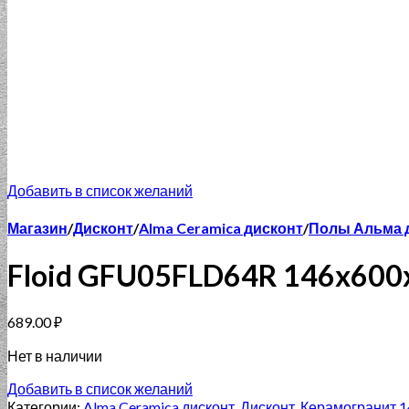
Добавить в список желаний
Магазин
/
Дисконт
/
Alma Ceramica дисконт
/
Полы Альма 
Floid GFU05FLD64R 146x600
689.00
₽
Нет в наличии
Добавить в список желаний
Категории:
Alma Ceramica дисконт
,
Дисконт
,
Керамогранит 1