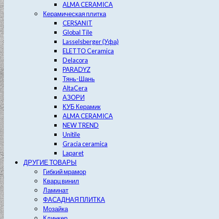
ALMA CERAMICA
Керамическая плитка
CERSANIT
Global Tile
Lasselsberger (Уфа)
ELETTO Ceramica
Delacora
PARADYZ
Тянь-Шань
AltaCera
АЗОРИ
КУБ Керамик
ALMA CERAMICA
NEW TREND
Unitile
Gracia ceramica
Laparet
ДРУГИЕ ТОВАРЫ
Гибкий мрамор
Кварц винил
Ламинат
ФАСАДНАЯ ПЛИТКА
Мозайка
Клинкер