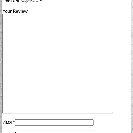
Your Review
Имя
*