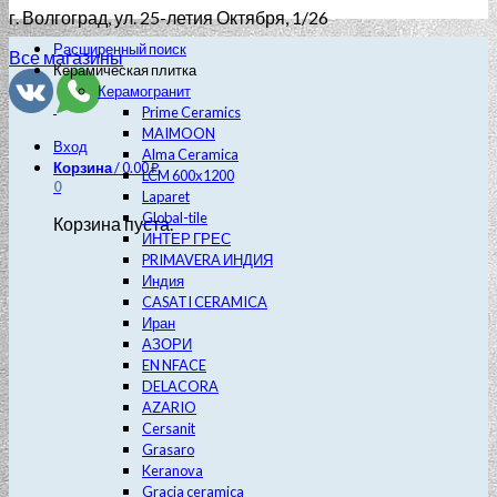
г. Волгоград
, ул. 25-летия Октября, 1/26
Расширенный поиск
Все магазины
Керамическая плитка
Керамогранит
Prime Ceramics
MAIMOON
Вход
Alma Ceramica
Корзина
/
0.00
₽
LCM 600х1200
0
Laparet
Global-tile
Корзина пуста.
ИНТЕР ГРЕС
PRIMAVERA ИНДИЯ
Индия
CASATI CERAMICA
Иран
АЗОРИ
EN NFACE
DELACORA
AZARIO
Cersanit
Grasaro
Keranova
Gracia ceramica