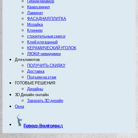
Гибкий мрамор
Кварц винил
Ламинат
ФАСАДНАЯ ПЛИТКА
Мозайка
Клинкер
строительные смеси
Клей для ванной
КЕРАМИЧЕСКИЙ УГОЛОК
ЛЮКИ-невидимки
Для клиентов
ПОЛУЧИТЬ СКИДКУ
Доставка
Подъем на этаж
ГОТОВЫЕ РЕШЕНИЯ
Дизайны
3D Дизайн-онлайн
Заказать 3D дизайн
Окна
Город: Волгоград
Выберите другой город