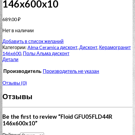
146x600x10
689.00
₽
Нет в наличии
Добавить в список желаний
Категории:
Alma Ceramica дисконт
,
Дисконт
,
Керамогранит
146x600
,
Полы Альма дисконт
Детали
Производитель
Производитель не указан
Отзывы (0)
Отзывы
Be the first to review “Floid GFU05FLD44R
146x600x10”
Рейтинг