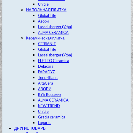
Unitile
НАПОЛЬНАЯ ПЛИТКА
Global Tile
Азори
Lasselsberger (Уфа)
ALMA CERAMICA
Керамическая плитка
CERSANIT
Global Tile
Lasselsberger (Уфа)
ELETTO Ceramica
Delacora
PARADYZ
Тянь-Шань
AltaCera
АЗОРИ
КУБ Керамик
ALMA CERAMICA
NEW TREND
Unitile
Gracia ceramica
Laparet
ДРУГИЕ ТОВАРЫ