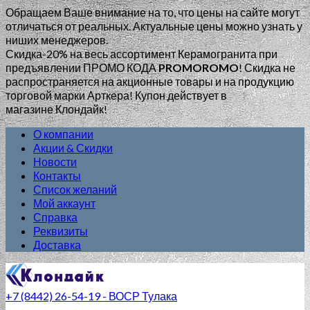
Обращаем Ваше внимание на то, что цены на сайте могут
отличаться от реальных. Актуальные цены можно узнать у
ниших менеджеров.
Скидка-20% на весь ассортимент Керамогранита при
предъявлении ПРОМО КОДА
PROMOROMO
!
Скидка не
распространяется на акционные товары и на продукцию
торговой марки Арткера! Купон действует в
магазине Клондайк!
О компании
Акции & Скидки
Новости
Контакты
Список желаний
Мой аккаунт
Справка
Реквизиты
Доставка
+7 (8442) 26-54-19 - ВОСР Тулака