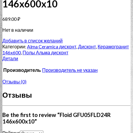
146x600x10
689.00
₽
Нет в наличии
Добавить в список желаний
Категории:
Alma Ceramica дисконт
,
Дисконт
,
Керамогранит
146x600
,
Полы Альма дисконт
Детали
Производитель
Производитель не указан
Отзывы (0)
Отзывы
Be the first to review “Floid GFU05FLD24R
146x600x10”
Рейтинг