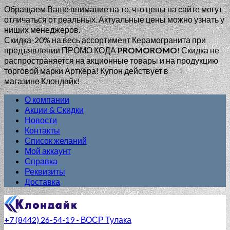
Обращаем Ваше внимание на то, что цены на сайте могут
отличаться от реальных. Актуальные цены можно узнать у
ниших менеджеров.
Скидка-20% на весь ассортимент Керамогранита при
предъявлении ПРОМО КОДА
PROMOROMO
!
Скидка не
распространяется на акционные товары и на продукцию
торговой марки Арткера! Купон действует в
магазине Клондайк!
О компании
Акции & Скидки
Новости
Контакты
Список желаний
Мой аккаунт
Справка
Реквизиты
Доставка
+7 (8442) 26-54-19 - ВОСР Тулака