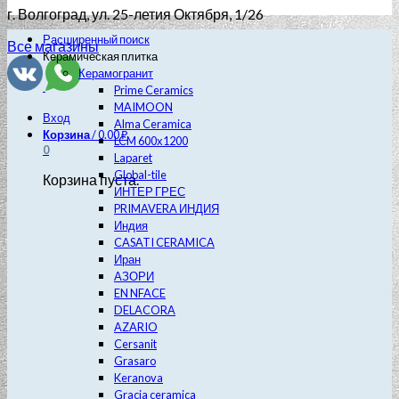
г. Волгоград
, ул. 25-летия Октября, 1/26
Расширенный поиск
Все магазины
Керамическая плитка
Керамогранит
Prime Ceramics
MAIMOON
Вход
Alma Ceramica
Корзина
/
0.00
₽
LCM 600х1200
0
Laparet
Global-tile
Корзина пуста.
ИНТЕР ГРЕС
PRIMAVERA ИНДИЯ
Индия
CASATI CERAMICA
Иран
АЗОРИ
EN NFACE
DELACORA
AZARIO
Cersanit
Grasaro
Keranova
Gracia ceramica