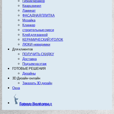
Гибкий мрамор
Кварц винил
Ламинат
ФАСАДНАЯ ПЛИТКА
Мозайка
Клинкер
строительные смеси
Клей для ванной
КЕРАМИЧЕСКИЙ УГОЛОК
ЛЮКИ-невидимки
Для клиентов
ПОЛУЧИТЬ СКИДКУ
Доставка
Подъем на этаж
ГОТОВЫЕ РЕШЕНИЯ
Дизайны
3D Дизайн-онлайн
Заказать 3D дизайн
Окна
Город: Волгоград
Выберите другой город