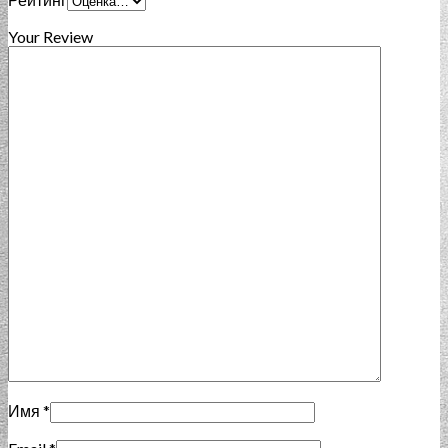
Your Review
Имя
*