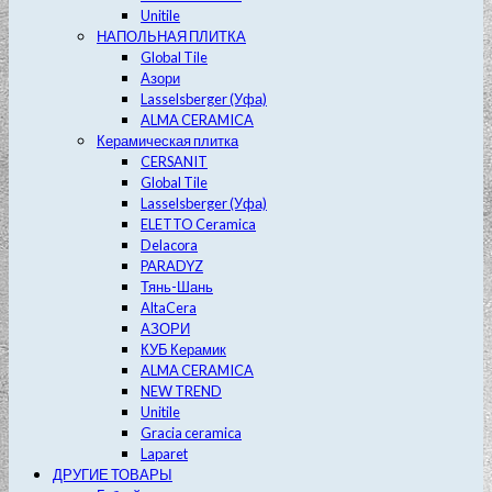
Unitile
НАПОЛЬНАЯ ПЛИТКА
Global Tile
Азори
Lasselsberger (Уфа)
ALMA CERAMICA
Керамическая плитка
CERSANIT
Global Tile
Lasselsberger (Уфа)
ELETTO Ceramica
Delacora
PARADYZ
Тянь-Шань
AltaCera
АЗОРИ
КУБ Керамик
ALMA CERAMICA
NEW TREND
Unitile
Gracia ceramica
Laparet
ДРУГИЕ ТОВАРЫ